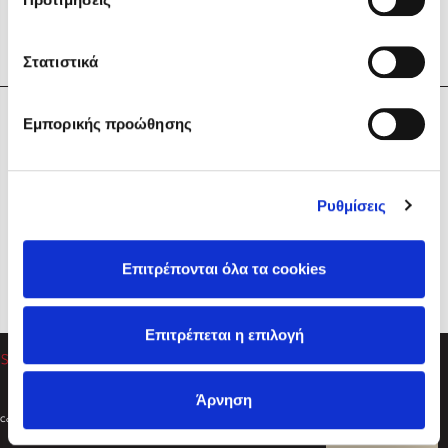
Στατιστικά
Η Εταιρεία
Εμπορικής προώθησης
Sebastian Fitzek
Υπηρεσίες
Playlist
Βοήθεια
Ρυθμίσεις
Επικοινωνία
Ακολουθήστε μας
Επιτρέπονται όλα τα cookies
Στέφανος Ξενάκης
Επιτρέπεται η επιλογή
Το λεξικό της ζωής σου
Άρνηση
Created by
Powered by
Copyright © 2026
dioptra.gr
Φίλτρα