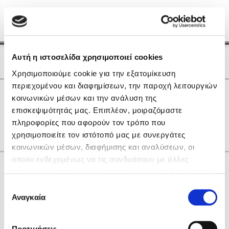
Menu
(0)
Κλείσιμο
Αρχική
|
Οι Συγγραφείς μας
Αυτή η ιστοσελίδα χρησιμοποιεί cookies
Οι Συγγραφείς μας
Χρησιμοποιούμε cookie για την εξατομίκευση
περιεχομένου και διαφημίσεων, την παροχή λειτουργιών
Δημοφιλή Βιβλία
0
Αποτελέσματα
κοινωνικών μέσων και την ανάλυση της
Lidia Branković
επισκεψιμότητάς μας. Επιπλέον, μοιραζόμαστε
L
Β
Η
Θ
Ο
πληροφορίες που αφορούν τον τρόπο που
Το ξενοδοχείο των συναισθημάτων
χρησιμοποιείτε τον ιστότοπό μας με συνεργάτες
κοινωνικών μέσων, διαφήμισης και αναλύσεων, οι
οποίοι ενδεχομένως να τις συνδυάσουν με άλλες
Κάνε δώρα στους αγαπημένους σου
πληροφορίες που τους έχετε παραχωρήσει ή τις οποίες
έχουν συλλέξει σε σχέση με την από μέρους σας χρήση
Επιλογή
των υπηρεσιών τους. Αν συνεχίσετε να χρησιμοποιείτε
Αναγκαία
Χάρης Πολίτης
συγκατάθεσης
την ιστοσελίδα μας, συναινείτε στη χρήση των cookies
Καθρέφτης
μας.
ΔΩΡΟΚΑΡΤΑ ΔΙΟΠΤΡΑ
Προτιμήσεις