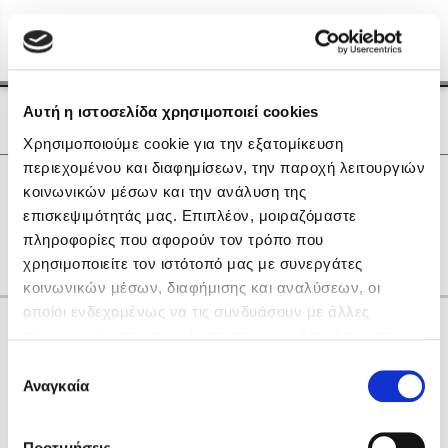
Menu
(0)
Κλείσιμο
Αρχική
|
Οι Συγγραφείς μας
Αυτή η ιστοσελίδα χρησιμοποιεί cookies
Οι Συγγραφείς μας
Χρησιμοποιούμε cookie για την εξατομίκευση
περιεχομένου και διαφημίσεων, την παροχή λειτουργιών
Δημοφιλή Βιβλία
0
Αποτελέσματα
κοινωνικών μέσων και την ανάλυση της
Lidia Branković
επισκεψιμότητάς μας. Επιπλέον, μοιραζόμαστε
L
Β
Θ
Κ
Ο
πληροφορίες που αφορούν τον τρόπο που
Το ξενοδοχείο των συναισθημάτων
χρησιμοποιείτε τον ιστότοπό μας με συνεργάτες
κοινωνικών μέσων, διαφήμισης και αναλύσεων, οι
οποίοι ενδεχομένως να τις συνδυάσουν με άλλες
Κάνε δώρα στους αγαπημένους σου
πληροφορίες που τους έχετε παραχωρήσει ή τις οποίες
έχουν συλλέξει σε σχέση με την από μέρους σας χρήση
Επιλογή
των υπηρεσιών τους. Αν συνεχίσετε να χρησιμοποιείτε
Αναγκαία
Χάρης Πολίτης
συγκατάθεσης
την ιστοσελίδα μας, συναινείτε στη χρήση των cookies
Καθρέφτης
μας.
ΔΩΡΟΚΑΡΤΑ ΔΙΟΠΤΡΑ
Προτιμήσεις