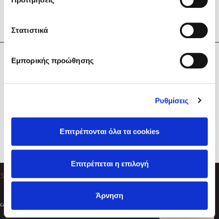
Στατιστικά
Η Εταιρεία
Εμπορικής προώθησης
Sebastian Fitzek
Υπηρεσίες
Playlist
Βοήθεια
Ρυθμίσεις
Επικοινωνία
Ακολουθήστε μας
Επιτρέπονται όλα τα cookies
Στέφανος Ξενάκης
Επιτρέπεται η επιλογή
Το λεξικό της ζωής σου
Άρνηση
Created by
Powered by
Copyright © 2026
dioptra.gr
Φίλτρα