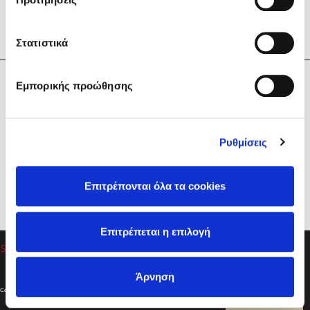
Στατιστικά
Η Εταιρεία
Εμπορικής προώθησης
Sebastian Fitzek
Υπηρεσίες
Playlist
Βοήθεια
Ρυθμίσεις
Επικοινωνία
Ακολουθήστε μας
Επιτρέπονται όλα τα cookies
Στέφανος Ξενάκης
Επιτρέπεται η επιλογή
Το λεξικό της ζωής σου
Άρνηση
Created by
Powered by
Copyright © 2026
dioptra.gr
Φίλτρα