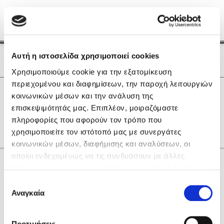
Menu
(0)
Κλείσιμο
Αρχική
|
Οι Συγγραφείς μας
Αυτή η ιστοσελίδα χρησιμοποιεί cookies
Οι Συγγραφείς μας
Χρησιμοποιούμε cookie για την εξατομίκευση
περιεχομένου και διαφημίσεων, την παροχή λειτουργιών
Δημοφιλή Βιβλία
0
Αποτελέσματα
κοινωνικών μέσων και την ανάλυση της
Lidia Branković
επισκεψιμότητάς μας. Επιπλέον, μοιραζόμαστε
L
Β
Θ
Λ
Ο
πληροφορίες που αφορούν τον τρόπο που
Το ξενοδοχείο των συναισθημάτων
χρησιμοποιείτε τον ιστότοπό μας με συνεργάτες
κοινωνικών μέσων, διαφήμισης και αναλύσεων, οι
οποίοι ενδεχομένως να τις συνδυάσουν με άλλες
Κάνε δώρα στους αγαπημένους σου
πληροφορίες που τους έχετε παραχωρήσει ή τις οποίες
έχουν συλλέξει σε σχέση με την από μέρους σας χρήση
Επιλογή
των υπηρεσιών τους. Αν συνεχίσετε να χρησιμοποιείτε
Αναγκαία
Χάρης Πολίτης
συγκατάθεσης
την ιστοσελίδα μας, συναινείτε στη χρήση των cookies
Καθρέφτης
μας.
ΔΩΡΟΚΑΡΤΑ ΔΙΟΠΤΡΑ
Προτιμήσεις