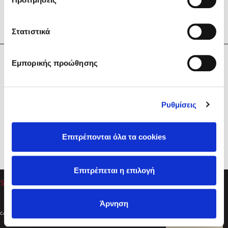
Στατιστικά
Η Εταιρεία
Εμπορικής προώθησης
Sebastian Fitzek
Υπηρεσίες
Playlist
Βοήθεια
Ρυθμίσεις
Επικοινωνία
Ακολουθήστε μας
Επιτρέπονται όλα τα cookies
Στέφανος Ξενάκης
Επιτρέπεται η επιλογή
Το λεξικό της ζωής σου
Άρνηση
Created by
Powered by
Copyright © 2026
dioptra.gr
Φίλτρα