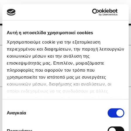
Menu
(0)
Κλείσιμο
Αρχική
|
Οι Συγγραφείς μας
Αυτή η ιστοσελίδα χρησιμοποιεί cookies
Οι Συγγραφείς μας
Χρησιμοποιούμε cookie για την εξατομίκευση
περιεχομένου και διαφημίσεων, την παροχή λειτουργιών
Δημοφιλή Βιβλία
0
Αποτελέσματα
κοινωνικών μέσων και την ανάλυση της
Lidia Branković
επισκεψιμότητάς μας. Επιπλέον, μοιραζόμαστε
L
Ζ
Θ
Ο
gr
πληροφορίες που αφορούν τον τρόπο που
Το ξενοδοχείο των συναισθημάτων
χρησιμοποιείτε τον ιστότοπό μας με συνεργάτες
κοινωνικών μέσων, διαφήμισης και αναλύσεων, οι
οποίοι ενδεχομένως να τις συνδυάσουν με άλλες
Κάνε δώρα στους αγαπημένους σου
πληροφορίες που τους έχετε παραχωρήσει ή τις οποίες
έχουν συλλέξει σε σχέση με την από μέρους σας χρήση
Επιλογή
των υπηρεσιών τους. Αν συνεχίσετε να χρησιμοποιείτε
Αναγκαία
Χάρης Πολίτης
συγκατάθεσης
την ιστοσελίδα μας, συναινείτε στη χρήση των cookies
Καθρέφτης
μας.
ΔΩΡΟΚΑΡΤΑ ΔΙΟΠΤΡΑ
Προτιμήσεις