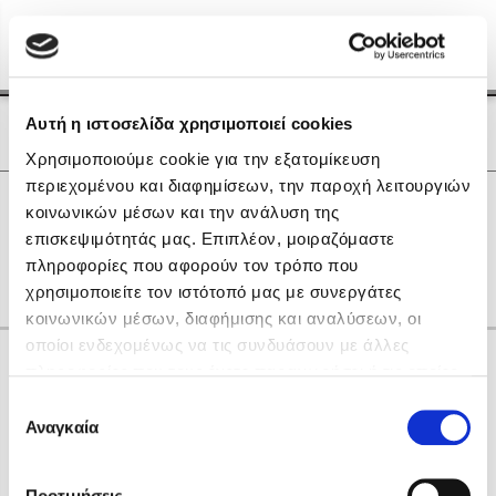
Menu
(0)
Κλείσιμο
Αρχική
|
Οι Συγγραφείς μας
Αυτή η ιστοσελίδα χρησιμοποιεί cookies
Οι Συγγραφείς μας
Χρησιμοποιούμε cookie για την εξατομίκευση
περιεχομένου και διαφημίσεων, την παροχή λειτουργιών
Δημοφιλή Βιβλία
0
Αποτελέσματα
κοινωνικών μέσων και την ανάλυση της
Lidia Branković
επισκεψιμότητάς μας. Επιπλέον, μοιραζόμαστε
L
Θ
Ο
πληροφορίες που αφορούν τον τρόπο που
Το ξενοδοχείο των συναισθημάτων
χρησιμοποιείτε τον ιστότοπό μας με συνεργάτες
κοινωνικών μέσων, διαφήμισης και αναλύσεων, οι
οποίοι ενδεχομένως να τις συνδυάσουν με άλλες
Κάνε δώρα στους αγαπημένους σου
πληροφορίες που τους έχετε παραχωρήσει ή τις οποίες
έχουν συλλέξει σε σχέση με την από μέρους σας χρήση
Επιλογή
των υπηρεσιών τους. Αν συνεχίσετε να χρησιμοποιείτε
Αναγκαία
Χάρης Πολίτης
συγκατάθεσης
την ιστοσελίδα μας, συναινείτε στη χρήση των cookies
Καθρέφτης
μας.
ΔΩΡΟΚΑΡΤΑ ΔΙΟΠΤΡΑ
Προτιμήσεις