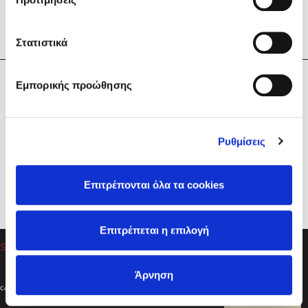
Στατιστικά
Η Εταιρεία
Εμπορικής προώθησης
Sebastian Fitzek
Υπηρεσίες
Playlist
Βοήθεια
Ρυθμίσεις
Επικοινωνία
Ακολουθήστε μας
Επιτρέπονται όλα τα cookies
Στέφανος Ξενάκης
Επιτρέπεται η επιλογή
Το λεξικό της ζωής σου
Άρνηση
Created by
Powered by
Copyright © 2026
dioptra.gr
Φίλτρα