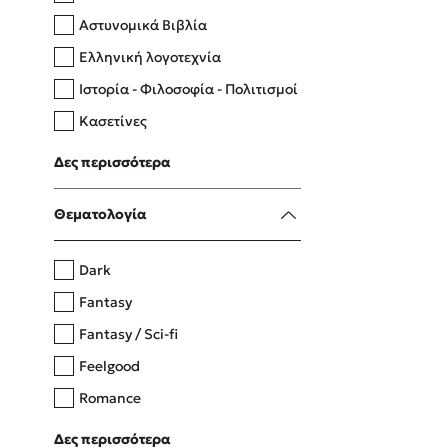
Αστυνομικά Βιβλία
Ελληνική λογοτεχνία
Δανάη Δεληγεώργη
Ιστορία - Φιλοσοφία - Πολιτισμοί
Πάνω, κάτω, μπροστά, πίσω
Κασετίνες
Λευκώματα - Έγχρωμοι οδηγοί
Δες περισσότερα
Μαγειρική
Mel Robbins
Θεματολογία
Η μέθοδος Αφήστε τους
Dark
Fantasy
Fantasy / Sci-fi
Feelgood
Romance
Upmarket
Δες περισσότερα