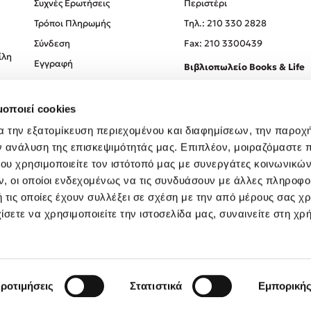
Συχνές Ερωτήσεις
Περιστέρι
Τρόποι Πληρωμής
Tηλ.: 210 330 2828
Σύνδεση
Fax: 210 3300439
ίλη
Εγγραφή
Βιβλιοπωλείο Books & Life
Σόλωνος 93-95, 106 78, Αθήν
μοποιεί cookies
Τηλ.:
210 330 0774
α την εξατομίκευση περιεχομένου και διαφημίσεων, την παροχ
ν ανάλυση της επισκεψιμότητάς μας. Επιπλέον, μοιραζόμαστε 
ου χρησιμοποιείτε τον ιστότοπό μας με συνεργάτες κοινωνικώ
, οι οποίοι ενδεχομένως να τις συνδυάσουν με άλλες πληροφο
 τις οποίες έχουν συλλέξει σε σχέση με την από μέρους σας χ
ίσετε να χρησιμοποιείτε την ιστοσελίδα μας, συναινείτε στη χρ
Created by
Powered by
Copyright © 2026
dioptra.gr
ροτιμήσεις
Στατιστικά
Εμπορική