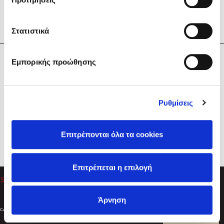
Στατιστικά
Η Εταιρεία
Εμπορικής προώθησης
Sebastian Fitzek
Υπηρεσίες
Playlist
Βοήθεια
Ρυθμίσεις
Επικοινωνία
Ακολουθήστε μας
Επιτρέπονται όλα τα cookies
Στέφανος Ξενάκης
Επιτρέπεται η επιλογή
Το λεξικό της ζωής σου
Άρνηση
Created by
Powered by
Copyright © 2026
dioptra.gr
Φίλτρα