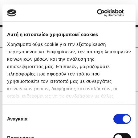
Menu
(0)
Κλείσιμο
Αρχική
|
Οι Συγγραφείς μας
Αυτή η ιστοσελίδα χρησιμοποιεί cookies
Οι Συγγραφείς μας
Χρησιμοποιούμε cookie για την εξατομίκευση
περιεχομένου και διαφημίσεων, την παροχή λειτουργιών
Δημοφιλή Βιβλία
0
Αποτελέσματα
κοινωνικών μέσων και την ανάλυση της
Lidia Branković
επισκεψιμότητάς μας. Επιπλέον, μοιραζόμαστε
L
Θ
Ο
Φ
Ψ
πληροφορίες που αφορούν τον τρόπο που
Το ξενοδοχείο των συναισθημάτων
χρησιμοποιείτε τον ιστότοπό μας με συνεργάτες
κοινωνικών μέσων, διαφήμισης και αναλύσεων, οι
οποίοι ενδεχομένως να τις συνδυάσουν με άλλες
Κάνε δώρα στους αγαπημένους σου
πληροφορίες που τους έχετε παραχωρήσει ή τις οποίες
έχουν συλλέξει σε σχέση με την από μέρους σας χρήση
Επιλογή
των υπηρεσιών τους. Αν συνεχίσετε να χρησιμοποιείτε
Αναγκαία
Χάρης Πολίτης
συγκατάθεσης
την ιστοσελίδα μας, συναινείτε στη χρήση των cookies
Καθρέφτης
μας.
ΔΩΡΟΚΑΡΤΑ ΔΙΟΠΤΡΑ
Προτιμήσεις