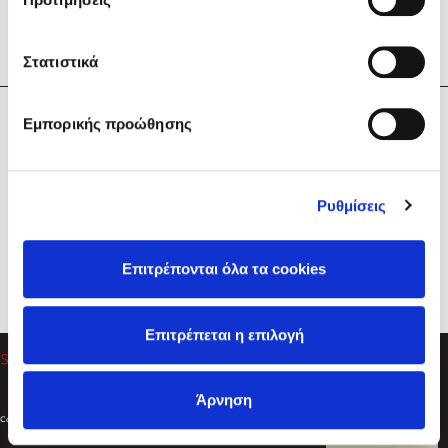
Στατιστικά
Η Εταιρεία
Εμπορικής προώθησης
Sebastian Fitzek
Υπηρεσίες
Playlist
Βοήθεια
Ρυθμίσεις
Επικοινωνία
Ακολουθήστε μας
Επιτρέπονται όλα τα cookies
Στέφανος Ξενάκης
Επιτρέπεται η επιλογή
Το λεξικό της ζωής σου
Άρνηση
Created by
Powered by
Copyright © 2026
dioptra.gr
Φίλτρα