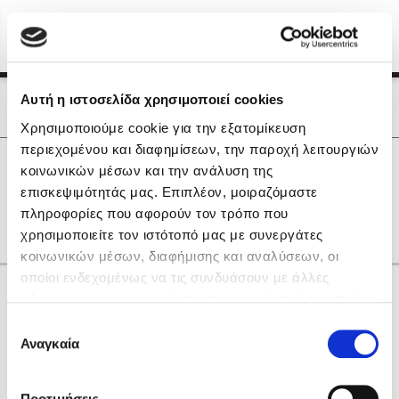
Menu
(0)
Κλείσιμο
Αρχική
|
Οι Συγγραφείς μας
Αυτή η ιστοσελίδα χρησιμοποιεί cookies
Οι Συγγραφείς μας
Χρησιμοποιούμε cookie για την εξατομίκευση
περιεχομένου και διαφημίσεων, την παροχή λειτουργιών
Δημοφιλή Βιβλία
0
Αποτελέσματα
κοινωνικών μέσων και την ανάλυση της
Lidia Branković
επισκεψιμότητάς μας. Επιπλέον, μοιραζόμαστε
L
Θ
Ο
Ψ
πληροφορίες που αφορούν τον τρόπο που
Το ξενοδοχείο των συναισθημάτων
χρησιμοποιείτε τον ιστότοπό μας με συνεργάτες
κοινωνικών μέσων, διαφήμισης και αναλύσεων, οι
οποίοι ενδεχομένως να τις συνδυάσουν με άλλες
Κάνε δώρα στους αγαπημένους σου
πληροφορίες που τους έχετε παραχωρήσει ή τις οποίες
έχουν συλλέξει σε σχέση με την από μέρους σας χρήση
Επιλογή
των υπηρεσιών τους. Αν συνεχίσετε να χρησιμοποιείτε
Αναγκαία
Χάρης Πολίτης
συγκατάθεσης
την ιστοσελίδα μας, συναινείτε στη χρήση των cookies
Καθρέφτης
μας.
ΔΩΡΟΚΑΡΤΑ ΔΙΟΠΤΡΑ
Προτιμήσεις