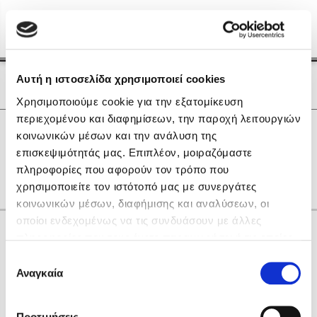
Menu
(0)
Κλείσιμο
Αρχική
|
Οι Συγγραφείς μας
Αυτή η ιστοσελίδα χρησιμοποιεί cookies
Οι Συγγραφείς μας
Χρησιμοποιούμε cookie για την εξατομίκευση
περιεχομένου και διαφημίσεων, την παροχή λειτουργιών
Δημοφιλή Βιβλία
0
Αποτελέσματα
κοινωνικών μέσων και την ανάλυση της
Lidia Branković
επισκεψιμότητάς μας. Επιπλέον, μοιραζόμαστε
L
Κ
Ο
Ρ
Υ
Χ
gr
πληροφορίες που αφορούν τον τρόπο που
Το ξενοδοχείο των συναισθημάτων
χρησιμοποιείτε τον ιστότοπό μας με συνεργάτες
κοινωνικών μέσων, διαφήμισης και αναλύσεων, οι
οποίοι ενδεχομένως να τις συνδυάσουν με άλλες
Κάνε δώρα στους αγαπημένους σου
πληροφορίες που τους έχετε παραχωρήσει ή τις οποίες
έχουν συλλέξει σε σχέση με την από μέρους σας χρήση
Επιλογή
των υπηρεσιών τους. Αν συνεχίσετε να χρησιμοποιείτε
Αναγκαία
Χάρης Πολίτης
συγκατάθεσης
την ιστοσελίδα μας, συναινείτε στη χρήση των cookies
Καθρέφτης
μας.
ΔΩΡΟΚΑΡΤΑ ΔΙΟΠΤΡΑ
Προτιμήσεις