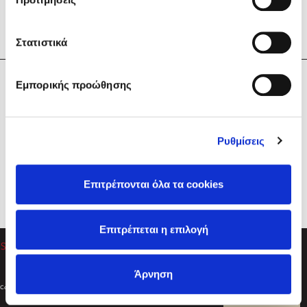
Στατιστικά
Η Εταιρεία
Εμπορικής προώθησης
Sebastian Fitzek
Υπηρεσίες
Playlist
Βοήθεια
Ρυθμίσεις
Επικοινωνία
Ακολουθήστε μας
Επιτρέπονται όλα τα cookies
Στέφανος Ξενάκης
Επιτρέπεται η επιλογή
Το λεξικό της ζωής σου
Άρνηση
Created by
Powered by
Copyright © 2026
dioptra.gr
Φίλτρα