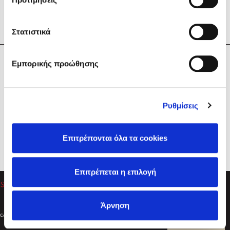
Στατιστικά
Η Εταιρεία
Εμπορικής προώθησης
Sebastian Fitzek
Υπηρεσίες
Playlist
Βοήθεια
Ρυθμίσεις
Επικοινωνία
Ακολουθήστε μας
Επιτρέπονται όλα τα cookies
Στέφανος Ξενάκης
Επιτρέπεται η επιλογή
Το λεξικό της ζωής σου
Άρνηση
Created by
Powered by
Copyright © 2026
dioptra.gr
Φίλτρα