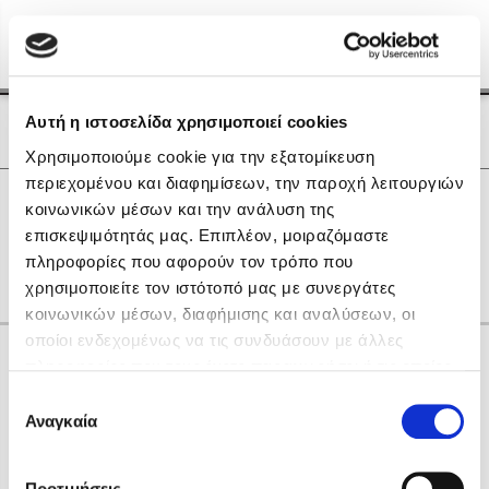
Menu
(0)
Κλείσιμο
Αρχική
|
Οι Συγγραφείς μας
Αυτή η ιστοσελίδα χρησιμοποιεί cookies
Οι Συγγραφείς μας
Χρησιμοποιούμε cookie για την εξατομίκευση
περιεχομένου και διαφημίσεων, την παροχή λειτουργιών
Δημοφιλή Βιβλία
0
Αποτελέσματα
κοινωνικών μέσων και την ανάλυση της
Lidia Branković
επισκεψιμότητάς μας. Επιπλέον, μοιραζόμαστε
L
Κ
Ο
Υ
Χ
Ψ
gr
πληροφορίες που αφορούν τον τρόπο που
Το ξενοδοχείο των συναισθημάτων
χρησιμοποιείτε τον ιστότοπό μας με συνεργάτες
κοινωνικών μέσων, διαφήμισης και αναλύσεων, οι
οποίοι ενδεχομένως να τις συνδυάσουν με άλλες
Κάνε δώρα στους αγαπημένους σου
πληροφορίες που τους έχετε παραχωρήσει ή τις οποίες
έχουν συλλέξει σε σχέση με την από μέρους σας χρήση
Επιλογή
των υπηρεσιών τους. Αν συνεχίσετε να χρησιμοποιείτε
Αναγκαία
Χάρης Πολίτης
συγκατάθεσης
την ιστοσελίδα μας, συναινείτε στη χρήση των cookies
Καθρέφτης
μας.
ΔΩΡΟΚΑΡΤΑ ΔΙΟΠΤΡΑ
Προτιμήσεις