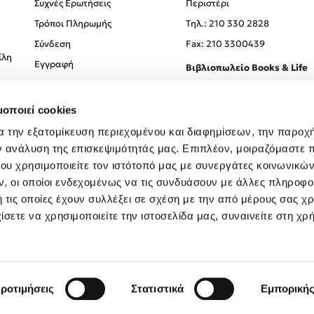
Συχνές Ερωτήσεις
Περιστέρι
Τρόποι Πληρωμής
Tηλ.: 210 330 2828
Σύνδεση
Fax: 210 3300439
ίλη
Εγγραφή
Βιβλιοπωλείο Books & Life
Σόλωνος 93-95, 106 78, Αθήν
μοποιεί cookies
Τηλ.:
210 330 0774
α την εξατομίκευση περιεχομένου και διαφημίσεων, την παροχ
ν ανάλυση της επισκεψιμότητάς μας. Επιπλέον, μοιραζόμαστε 
ου χρησιμοποιείτε τον ιστότοπό μας με συνεργάτες κοινωνικώ
, οι οποίοι ενδεχομένως να τις συνδυάσουν με άλλες πληροφο
 τις οποίες έχουν συλλέξει σε σχέση με την από μέρους σας χ
ίσετε να χρησιμοποιείτε την ιστοσελίδα μας, συναινείτε στη χρ
Created by
Powered by
Copyright © 2026
dioptra.gr
ροτιμήσεις
Στατιστικά
Εμπορική