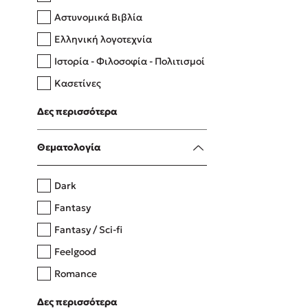
Αστυνομικά Βιβλία
Ελληνική λογοτεχνία
Δανάη Δεληγεώργη
Ιστορία - Φιλοσοφία - Πολιτισμοί
Πάνω, κάτω, μπροστά, πίσω
Κασετίνες
Λευκώματα - Έγχρωμοι οδηγοί
Δες περισσότερα
Μαγειρική
Mel Robbins
Θεματολογία
Η μέθοδος Αφήστε τους
Dark
Fantasy
Fantasy / Sci-fi
Feelgood
Romance
Upmarket
Δες περισσότερα