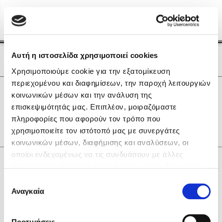
Menu
(0)
Κλείσιμο
Αρχική
|
Οι Συγγραφείς μας
Αυτή η ιστοσελίδα χρησιμοποιεί cookies
Οι Συγγραφείς μας
Χρησιμοποιούμε cookie για την εξατομίκευση
περιεχομένου και διαφημίσεων, την παροχή λειτουργιών
Δημοφιλή Βιβλία
0
Αποτελέσματα
κοινωνικών μέσων και την ανάλυση της
Lidia Branković
επισκεψιμότητάς μας. Επιπλέον, μοιραζόμαστε
L
N
P
R
Ε
Θ
Ρ
Σ
Τ
Φ
Ω
πληροφορίες που αφορούν τον τρόπο που
Το ξενοδοχείο των συναισθημάτων
χρησιμοποιείτε τον ιστότοπό μας με συνεργάτες
κοινωνικών μέσων, διαφήμισης και αναλύσεων, οι
οποίοι ενδεχομένως να τις συνδυάσουν με άλλες
Κάνε δώρα στους αγαπημένους σου
πληροφορίες που τους έχετε παραχωρήσει ή τις οποίες
έχουν συλλέξει σε σχέση με την από μέρους σας χρήση
Επιλογή
των υπηρεσιών τους. Αν συνεχίσετε να χρησιμοποιείτε
Αναγκαία
Χάρης Πολίτης
συγκατάθεσης
την ιστοσελίδα μας, συναινείτε στη χρήση των cookies
Καθρέφτης
μας.
ΔΩΡΟΚΑΡΤΑ ΔΙΟΠΤΡΑ
Προτιμήσεις