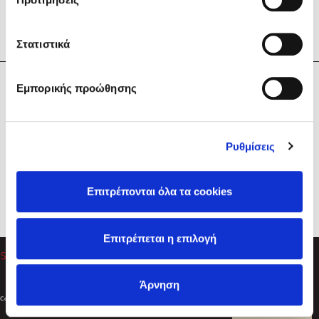
Στατιστικά
Η Εταιρεία
Εμπορικής προώθησης
Sebastian Fitzek
Υπηρεσίες
Playlist
Βοήθεια
Ρυθμίσεις
Επικοινωνία
Ακολουθήστε μας
Επιτρέπονται όλα τα cookies
Στέφανος Ξενάκης
Επιτρέπεται η επιλογή
Το λεξικό της ζωής σου
Άρνηση
Created by
Powered by
Copyright © 2026
dioptra.gr
Φίλτρα