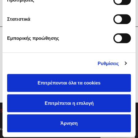
Στατιστικά
Η Εταιρεία
Εμπορικής προώθησης
Sebastian Fitzek
Υπηρεσίες
Playlist
Βοήθεια
Ρυθμίσεις
Επικοινωνία
Ακολουθήστε μας
Επιτρέπονται όλα τα cookies
Στέφανος Ξενάκης
Επιτρέπεται η επιλογή
Το λεξικό της ζωής σου
Άρνηση
Created by
Powered by
Copyright © 2026
dioptra.gr
Φίλτρα