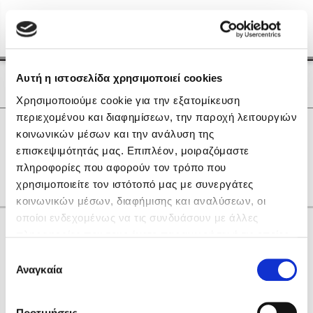
Menu
(0)
Κλείσιμο
Αρχική
|
Οι Συγγραφείς μας
Αυτή η ιστοσελίδα χρησιμοποιεί cookies
Οι Συγγραφείς μας
Χρησιμοποιούμε cookie για την εξατομίκευση
περιεχομένου και διαφημίσεων, την παροχή λειτουργιών
Δημοφιλή Βιβλία
0
Αποτελέσματα
κοινωνικών μέσων και την ανάλυση της
Lidia Branković
επισκεψιμότητάς μας. Επιπλέον, μοιραζόμαστε
L
N
Q
R
Ε
Θ
Ρ
Σ
Τ
Φ
Ω
πληροφορίες που αφορούν τον τρόπο που
Το ξενοδοχείο των συναισθημάτων
χρησιμοποιείτε τον ιστότοπό μας με συνεργάτες
κοινωνικών μέσων, διαφήμισης και αναλύσεων, οι
οποίοι ενδεχομένως να τις συνδυάσουν με άλλες
Κάνε δώρα στους αγαπημένους σου
πληροφορίες που τους έχετε παραχωρήσει ή τις οποίες
έχουν συλλέξει σε σχέση με την από μέρους σας χρήση
Επιλογή
των υπηρεσιών τους. Αν συνεχίσετε να χρησιμοποιείτε
Αναγκαία
Χάρης Πολίτης
συγκατάθεσης
την ιστοσελίδα μας, συναινείτε στη χρήση των cookies
Καθρέφτης
μας.
ΔΩΡΟΚΑΡΤΑ ΔΙΟΠΤΡΑ
Προτιμήσεις