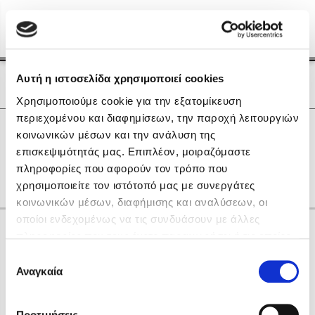
Menu
(0)
Κλείσιμο
Αρχική
|
Οι Συγγραφείς μας
Αυτή η ιστοσελίδα χρησιμοποιεί cookies
Οι Συγγραφείς μας
Χρησιμοποιούμε cookie για την εξατομίκευση
περιεχομένου και διαφημίσεων, την παροχή λειτουργιών
Δημοφιλή Βιβλία
0
Αποτελέσματα
κοινωνικών μέσων και την ανάλυση της
Lidia Branković
επισκεψιμότητάς μας. Επιπλέον, μοιραζόμαστε
L
N
R
Ε
Θ
Ρ
Σ
Τ
Φ
Ω
πληροφορίες που αφορούν τον τρόπο που
Το ξενοδοχείο των συναισθημάτων
χρησιμοποιείτε τον ιστότοπό μας με συνεργάτες
κοινωνικών μέσων, διαφήμισης και αναλύσεων, οι
οποίοι ενδεχομένως να τις συνδυάσουν με άλλες
Κάνε δώρα στους αγαπημένους σου
πληροφορίες που τους έχετε παραχωρήσει ή τις οποίες
έχουν συλλέξει σε σχέση με την από μέρους σας χρήση
Επιλογή
των υπηρεσιών τους. Αν συνεχίσετε να χρησιμοποιείτε
Αναγκαία
Χάρης Πολίτης
συγκατάθεσης
την ιστοσελίδα μας, συναινείτε στη χρήση των cookies
Καθρέφτης
μας.
ΔΩΡΟΚΑΡΤΑ ΔΙΟΠΤΡΑ
Προτιμήσεις