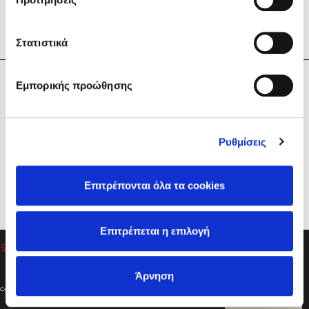
Στατιστικά
Η Εταιρεία
Εμπορικής προώθησης
Sebastian Fitzek
Υπηρεσίες
Playlist
Βοήθεια
Ρυθμίσεις
Επικοινωνία
Ακολουθήστε μας
Επιτρέπονται όλα τα cookies
Στέφανος Ξενάκης
Επιτρέπεται η επιλογή
Το λεξικό της ζωής σου
Άρνηση
Created by
Powered by
Copyright © 2026
dioptra.gr
Φίλτρα