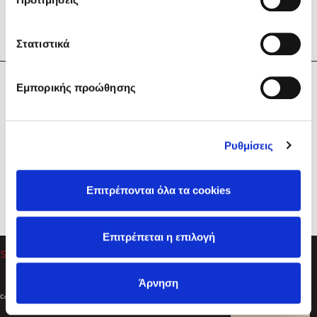
Στατιστικά
Η Εταιρεία
Εμπορικής προώθησης
Sebastian Fitzek
Υπηρεσίες
Playlist
Βοήθεια
Ρυθμίσεις
Επικοινωνία
Ακολουθήστε μας
Επιτρέπονται όλα τα cookies
Στέφανος Ξενάκης
Επιτρέπεται η επιλογή
Το λεξικό της ζωής σου
Άρνηση
Created by
Powered by
Copyright © 2026
dioptra.gr
Φίλτρα