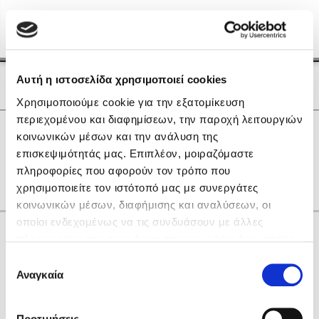
Menu
(0)
Κλείσιμο
Αρχική
|
Οι Συγγραφείς μας
Αυτή η ιστοσελίδα χρησιμοποιεί cookies
Οι Συγγραφείς μας
Χρησιμοποιούμε cookie για την εξατομίκευση
περιεχομένου και διαφημίσεων, την παροχή λειτουργιών
Δημοφιλή Βιβλία
0
Αποτελέσματα
κοινωνικών μέσων και την ανάλυση της
Lidia Branković
επισκεψιμότητάς μας. Επιπλέον, μοιραζόμαστε
L
N
W
Ε
Θ
Ο
Σ
Τ
Υ
πληροφορίες που αφορούν τον τρόπο που
Το ξενοδοχείο των συναισθημάτων
χρησιμοποιείτε τον ιστότοπό μας με συνεργάτες
κοινωνικών μέσων, διαφήμισης και αναλύσεων, οι
οποίοι ενδεχομένως να τις συνδυάσουν με άλλες
Κάνε δώρα στους αγαπημένους σου
πληροφορίες που τους έχετε παραχωρήσει ή τις οποίες
έχουν συλλέξει σε σχέση με την από μέρους σας χρήση
Επιλογή
των υπηρεσιών τους. Αν συνεχίσετε να χρησιμοποιείτε
Αναγκαία
Χάρης Πολίτης
συγκατάθεσης
την ιστοσελίδα μας, συναινείτε στη χρήση των cookies
Καθρέφτης
μας.
ΔΩΡΟΚΑΡΤΑ ΔΙΟΠΤΡΑ
Προτιμήσεις