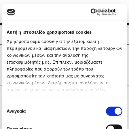
Menu
(0)
Κλείσιμο
Αρχική
|
Οι Συγγραφείς μας
Αυτή η ιστοσελίδα χρησιμοποιεί cookies
Οι Συγγραφείς μας
Χρησιμοποιούμε cookie για την εξατομίκευση
περιεχομένου και διαφημίσεων, την παροχή λειτουργιών
Δημοφιλή Βιβλία
0
Αποτελέσματα
κοινωνικών μέσων και την ανάλυση της
Lidia Branković
επισκεψιμότητάς μας. Επιπλέον, μοιραζόμαστε
L
O
Θ
Κ
Ο
πληροφορίες που αφορούν τον τρόπο που
Το ξενοδοχείο των συναισθημάτων
χρησιμοποιείτε τον ιστότοπό μας με συνεργάτες
κοινωνικών μέσων, διαφήμισης και αναλύσεων, οι
οποίοι ενδεχομένως να τις συνδυάσουν με άλλες
Κάνε δώρα στους αγαπημένους σου
πληροφορίες που τους έχετε παραχωρήσει ή τις οποίες
έχουν συλλέξει σε σχέση με την από μέρους σας χρήση
Επιλογή
των υπηρεσιών τους. Αν συνεχίσετε να χρησιμοποιείτε
Αναγκαία
Χάρης Πολίτης
συγκατάθεσης
την ιστοσελίδα μας, συναινείτε στη χρήση των cookies
Καθρέφτης
μας.
ΔΩΡΟΚΑΡΤΑ ΔΙΟΠΤΡΑ
Προτιμήσεις