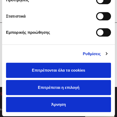
Στατιστικά
Η Εταιρεία
Εμπορικής προώθησης
Sebastian Fitzek
Υπηρεσίες
Playlist
Βοήθεια
Ρυθμίσεις
Επικοινωνία
Ακολουθήστε μας
Επιτρέπονται όλα τα cookies
Στέφανος Ξενάκης
Επιτρέπεται η επιλογή
Το λεξικό της ζωής σου
Άρνηση
Created by
Powered by
Copyright © 2026
dioptra.gr
Φίλτρα