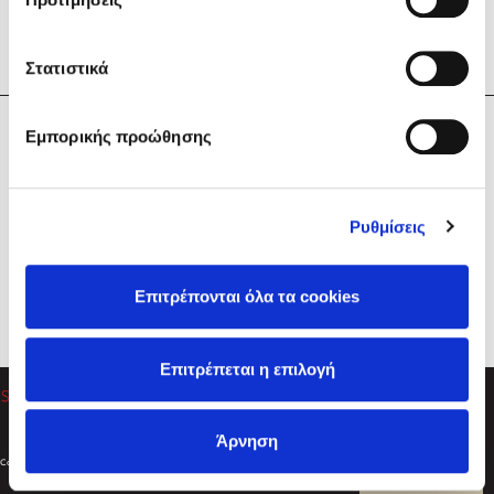
Στατιστικά
Η Εταιρεία
Εμπορικής προώθησης
Sebastian Fitzek
Υπηρεσίες
Playlist
Βοήθεια
Ρυθμίσεις
Επικοινωνία
Ακολουθήστε μας
Επιτρέπονται όλα τα cookies
Στέφανος Ξενάκης
Επιτρέπεται η επιλογή
Το λεξικό της ζωής σου
Άρνηση
Created by
Powered by
Copyright © 2026
dioptra.gr
Φίλτρα