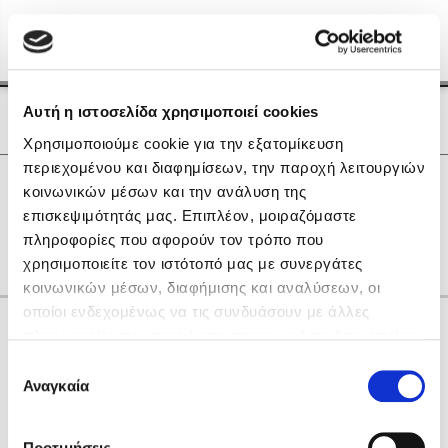
Menu
(0)
Κλείσιμο
Αρχική
|
Οι Συγγραφείς μας
Αυτή η ιστοσελίδα χρησιμοποιεί cookies
Οι Συγγραφείς μας
Χρησιμοποιούμε cookie για την εξατομίκευση
περιεχομένου και διαφημίσεων, την παροχή λειτουργιών
Δημοφιλή Βιβλία
0
Αποτελέσματα
κοινωνικών μέσων και την ανάλυση της
Lidia Branković
επισκεψιμότητάς μας. Επιπλέον, μοιραζόμαστε
L
P
R
T
Ζ
Θ
Ο
Σ
Υ
πληροφορίες που αφορούν τον τρόπο που
Το ξενοδοχείο των συναισθημάτων
χρησιμοποιείτε τον ιστότοπό μας με συνεργάτες
κοινωνικών μέσων, διαφήμισης και αναλύσεων, οι
οποίοι ενδεχομένως να τις συνδυάσουν με άλλες
Κάνε δώρα στους αγαπημένους σου
πληροφορίες που τους έχετε παραχωρήσει ή τις οποίες
έχουν συλλέξει σε σχέση με την από μέρους σας χρήση
Επιλογή
των υπηρεσιών τους. Αν συνεχίσετε να χρησιμοποιείτε
Αναγκαία
Χάρης Πολίτης
συγκατάθεσης
την ιστοσελίδα μας, συναινείτε στη χρήση των cookies
Καθρέφτης
μας.
ΔΩΡΟΚΑΡΤΑ ΔΙΟΠΤΡΑ
Προτιμήσεις