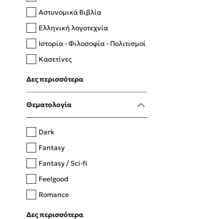
Αστυνομικά Βιβλία
Ελληνική λογοτεχνία
Δανάη Δεληγεώργη
Ιστορία - Φιλοσοφία - Πολιτισμοί
Πάνω, κάτω, μπροστά, πίσω
Κασετίνες
Λευκώματα - Έγχρωμοι οδηγοί
Δες περισσότερα
Μαγειρική
Mel Robbins
Θεματολογία
Η μέθοδος Αφήστε τους
Dark
Fantasy
Fantasy / Sci-fi
Feelgood
Romance
Upmarket
Δες περισσότερα