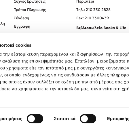
Συχνές Ερωτήσεις
Περιστέρι
Τρόποι Πληρωμής
Tηλ.: 210 330 2828
Σύνδεση
Fax: 210 3300439
ίλη
Εγγραφή
Βιβλιοπωλείο Books & Life
Σόλωνος 93-95, 106 78, Αθήν
μοποιεί cookies
Τηλ.:
210 330 0774
α την εξατομίκευση περιεχομένου και διαφημίσεων, την παροχ
ν ανάλυση της επισκεψιμότητάς μας. Επιπλέον, μοιραζόμαστε 
ου χρησιμοποιείτε τον ιστότοπό μας με συνεργάτες κοινωνικώ
, οι οποίοι ενδεχομένως να τις συνδυάσουν με άλλες πληροφο
 τις οποίες έχουν συλλέξει σε σχέση με την από μέρους σας χ
ίσετε να χρησιμοποιείτε την ιστοσελίδα μας, συναινείτε στη χρ
Created by
Powered by
Copyright © 2026
dioptra.gr
ροτιμήσεις
Στατιστικά
Εμπορική