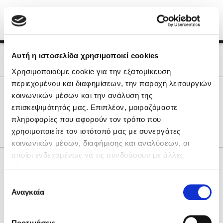
Menu
(0)
Κλείσιμο
Αρχική
|
Οι Συγγραφείς μας
Αυτή η ιστοσελίδα χρησιμοποιεί cookies
Οι Συγγραφείς μας
Χρησιμοποιούμε cookie για την εξατομίκευση
περιεχομένου και διαφημίσεων, την παροχή λειτουργιών
Δημοφιλή Βιβλία
0
Αποτελέσματα
κοινωνικών μέσων και την ανάλυση της
Lidia Branković
επισκεψιμότητάς μας. Επιπλέον, μοιραζόμαστε
L
Q
Θ
πληροφορίες που αφορούν τον τρόπο που
Το ξενοδοχείο των συναισθημάτων
χρησιμοποιείτε τον ιστότοπό μας με συνεργάτες
κοινωνικών μέσων, διαφήμισης και αναλύσεων, οι
οποίοι ενδεχομένως να τις συνδυάσουν με άλλες
Κάνε δώρα στους αγαπημένους σου
πληροφορίες που τους έχετε παραχωρήσει ή τις οποίες
έχουν συλλέξει σε σχέση με την από μέρους σας χρήση
Επιλογή
των υπηρεσιών τους. Αν συνεχίσετε να χρησιμοποιείτε
Αναγκαία
Χάρης Πολίτης
συγκατάθεσης
την ιστοσελίδα μας, συναινείτε στη χρήση των cookies
Καθρέφτης
μας.
ΔΩΡΟΚΑΡΤΑ ΔΙΟΠΤΡΑ
Προτιμήσεις