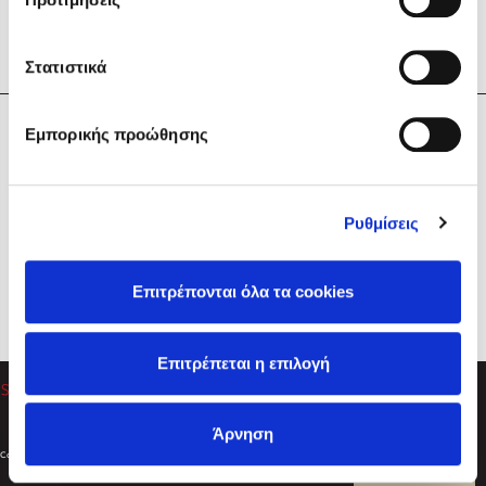
Στατιστικά
Η Εταιρεία
Εμπορικής προώθησης
Sebastian Fitzek
Υπηρεσίες
Playlist
Βοήθεια
Ρυθμίσεις
Επικοινωνία
Ακολουθήστε μας
Επιτρέπονται όλα τα cookies
Στέφανος Ξενάκης
Επιτρέπεται η επιλογή
Το λεξικό της ζωής σου
Άρνηση
Created by
Powered by
Copyright © 2026
dioptra.gr
Φίλτρα