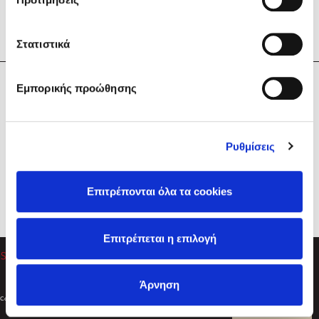
Στατιστικά
Η Εταιρεία
Εμπορικής προώθησης
Sebastian Fitzek
Υπηρεσίες
Playlist
Βοήθεια
Ρυθμίσεις
Επικοινωνία
Ακολουθήστε μας
Επιτρέπονται όλα τα cookies
Στέφανος Ξενάκης
Επιτρέπεται η επιλογή
Το λεξικό της ζωής σου
Άρνηση
Created by
Powered by
Copyright © 2026
dioptra.gr
Φίλτρα