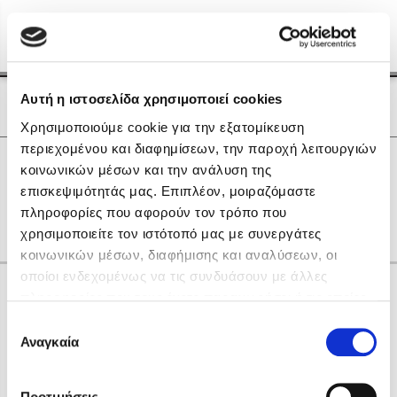
Menu
(0)
Κλείσιμο
Αρχική
|
Οι Συγγραφείς μας
Αυτή η ιστοσελίδα χρησιμοποιεί cookies
Οι Συγγραφείς μας
Χρησιμοποιούμε cookie για την εξατομίκευση
περιεχομένου και διαφημίσεων, την παροχή λειτουργιών
Δημοφιλή Βιβλία
0
Αποτελέσματα
κοινωνικών μέσων και την ανάλυση της
Lidia Branković
επισκεψιμότητάς μας. Επιπλέον, μοιραζόμαστε
L
Q
Θ
Ο
πληροφορίες που αφορούν τον τρόπο που
Το ξενοδοχείο των συναισθημάτων
χρησιμοποιείτε τον ιστότοπό μας με συνεργάτες
κοινωνικών μέσων, διαφήμισης και αναλύσεων, οι
οποίοι ενδεχομένως να τις συνδυάσουν με άλλες
Κάνε δώρα στους αγαπημένους σου
πληροφορίες που τους έχετε παραχωρήσει ή τις οποίες
έχουν συλλέξει σε σχέση με την από μέρους σας χρήση
Επιλογή
των υπηρεσιών τους. Αν συνεχίσετε να χρησιμοποιείτε
Αναγκαία
Χάρης Πολίτης
συγκατάθεσης
την ιστοσελίδα μας, συναινείτε στη χρήση των cookies
Καθρέφτης
μας.
ΔΩΡΟΚΑΡΤΑ ΔΙΟΠΤΡΑ
Προτιμήσεις