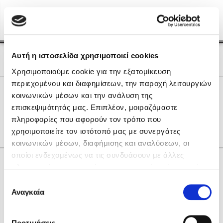
Menu
(0)
Κλείσιμο
Αρχική
|
Οι Συγγραφείς μας
Αυτή η ιστοσελίδα χρησιμοποιεί cookies
Οι Συγγραφείς μας
Χρησιμοποιούμε cookie για την εξατομίκευση
περιεχομένου και διαφημίσεων, την παροχή λειτουργιών
Δημοφιλή Βιβλία
0
Αποτελέσματα
κοινωνικών μέσων και την ανάλυση της
Lidia Branković
επισκεψιμότητάς μας. Επιπλέον, μοιραζόμαστε
L
Q
R
Θ
Ο
πληροφορίες που αφορούν τον τρόπο που
Το ξενοδοχείο των συναισθημάτων
χρησιμοποιείτε τον ιστότοπό μας με συνεργάτες
κοινωνικών μέσων, διαφήμισης και αναλύσεων, οι
οποίοι ενδεχομένως να τις συνδυάσουν με άλλες
Κάνε δώρα στους αγαπημένους σου
πληροφορίες που τους έχετε παραχωρήσει ή τις οποίες
έχουν συλλέξει σε σχέση με την από μέρους σας χρήση
Επιλογή
των υπηρεσιών τους. Αν συνεχίσετε να χρησιμοποιείτε
Αναγκαία
Χάρης Πολίτης
συγκατάθεσης
την ιστοσελίδα μας, συναινείτε στη χρήση των cookies
Καθρέφτης
μας.
ΔΩΡΟΚΑΡΤΑ ΔΙΟΠΤΡΑ
Προτιμήσεις