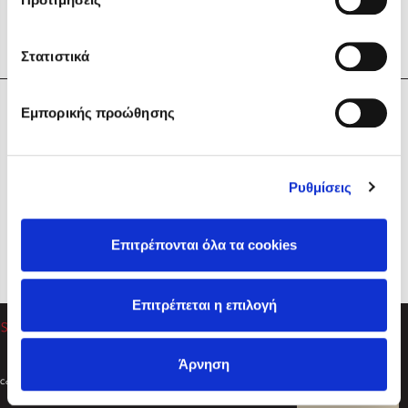
Στατιστικά
Η Εταιρεία
Εμπορικής προώθησης
Sebastian Fitzek
Υπηρεσίες
Playlist
Βοήθεια
Ρυθμίσεις
Επικοινωνία
Ακολουθήστε μας
Επιτρέπονται όλα τα cookies
Στέφανος Ξενάκης
Επιτρέπεται η επιλογή
Το λεξικό της ζωής σου
Άρνηση
Created by
Powered by
Copyright © 2026
dioptra.gr
Φίλτρα