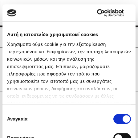
Menu
(0)
Κλείσιμο
Αρχική
|
Οι Συγγραφείς μας
Αυτή η ιστοσελίδα χρησιμοποιεί cookies
Οι Συγγραφείς μας
Χρησιμοποιούμε cookie για την εξατομίκευση
περιεχομένου και διαφημίσεων, την παροχή λειτουργιών
Δημοφιλή Βιβλία
0
Αποτελέσματα
κοινωνικών μέσων και την ανάλυση της
Lidia Branković
επισκεψιμότητάς μας. Επιπλέον, μοιραζόμαστε
L
Q
R
U
Θ
Μ
Ο
Ρ
Σ
Τ
πληροφορίες που αφορούν τον τρόπο που
Το ξενοδοχείο των συναισθημάτων
χρησιμοποιείτε τον ιστότοπό μας με συνεργάτες
κοινωνικών μέσων, διαφήμισης και αναλύσεων, οι
οποίοι ενδεχομένως να τις συνδυάσουν με άλλες
Κάνε δώρα στους αγαπημένους σου
πληροφορίες που τους έχετε παραχωρήσει ή τις οποίες
έχουν συλλέξει σε σχέση με την από μέρους σας χρήση
Επιλογή
των υπηρεσιών τους. Αν συνεχίσετε να χρησιμοποιείτε
Αναγκαία
Χάρης Πολίτης
συγκατάθεσης
την ιστοσελίδα μας, συναινείτε στη χρήση των cookies
Καθρέφτης
μας.
ΔΩΡΟΚΑΡΤΑ ΔΙΟΠΤΡΑ
Προτιμήσεις