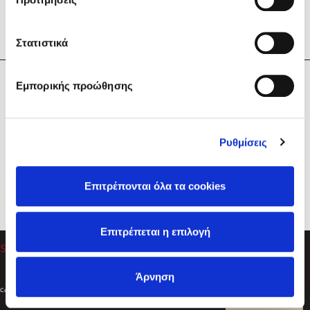
Στατιστικά
Η Εταιρεία
Εμπορικής προώθησης
Sebastian Fitzek
Υπηρεσίες
Playlist
Βοήθεια
Ρυθμίσεις
Επικοινωνία
Ακολουθήστε μας
Επιτρέπονται όλα τα cookies
Στέφανος Ξενάκης
Επιτρέπεται η επιλογή
Το λεξικό της ζωής σου
Άρνηση
Created by
Powered by
Copyright © 2026
dioptra.gr
Φίλτρα