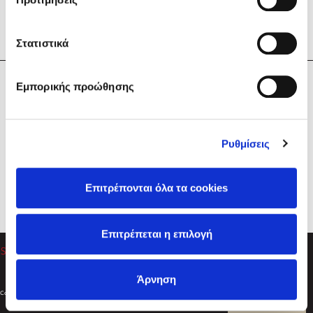
Στατιστικά
Η Εταιρεία
Εμπορικής προώθησης
Sebastian Fitzek
Υπηρεσίες
Playlist
Βοήθεια
Ρυθμίσεις
Επικοινωνία
Ακολουθήστε μας
Επιτρέπονται όλα τα cookies
Στέφανος Ξενάκης
Επιτρέπεται η επιλογή
Το λεξικό της ζωής σου
Άρνηση
Created by
Powered by
Copyright © 2026
dioptra.gr
Φίλτρα