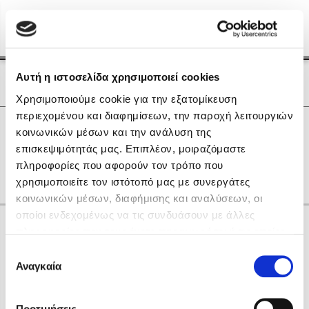
Menu
(0)
Κλείσιμο
Αρχική
|
Οι Συγγραφείς μας
Αυτή η ιστοσελίδα χρησιμοποιεί cookies
Οι Συγγραφείς μας
Χρησιμοποιούμε cookie για την εξατομίκευση
περιεχομένου και διαφημίσεων, την παροχή λειτουργιών
Δημοφιλή Βιβλία
0
Αποτελέσματα
κοινωνικών μέσων και την ανάλυση της
Lidia Branković
επισκεψιμότητάς μας. Επιπλέον, μοιραζόμαστε
L
Q
T
Θ
Ο
πληροφορίες που αφορούν τον τρόπο που
Το ξενοδοχείο των συναισθημάτων
χρησιμοποιείτε τον ιστότοπό μας με συνεργάτες
κοινωνικών μέσων, διαφήμισης και αναλύσεων, οι
οποίοι ενδεχομένως να τις συνδυάσουν με άλλες
Κάνε δώρα στους αγαπημένους σου
πληροφορίες που τους έχετε παραχωρήσει ή τις οποίες
έχουν συλλέξει σε σχέση με την από μέρους σας χρήση
Επιλογή
των υπηρεσιών τους. Αν συνεχίσετε να χρησιμοποιείτε
Αναγκαία
Χάρης Πολίτης
συγκατάθεσης
την ιστοσελίδα μας, συναινείτε στη χρήση των cookies
Καθρέφτης
μας.
ΔΩΡΟΚΑΡΤΑ ΔΙΟΠΤΡΑ
Προτιμήσεις