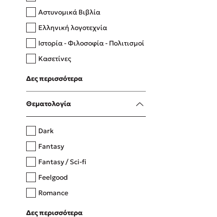
Αστυνομικά Βιβλία
Ελληνική λογοτεχνία
Δανάη Δεληγεώργη
Ιστορία - Φιλοσοφία - Πολιτισμοί
Πάνω, κάτω, μπροστά, πίσω
Κασετίνες
Λευκώματα - Έγχρωμοι οδηγοί
Δες περισσότερα
Μαγειρική
Mel Robbins
Θεματολογία
Η μέθοδος Αφήστε τους
Dark
Fantasy
Fantasy / Sci-fi
Feelgood
Romance
Upmarket
Δες περισσότερα