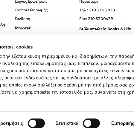
Συχνές Ερωτήσεις
Περιστέρι
Τρόποι Πληρωμής
Tηλ.: 210 330 2828
Σύνδεση
Fax: 210 3300439
ίλη
Εγγραφή
Βιβλιοπωλείο Books & Life
Σόλωνος 93-95, 106 78, Αθήν
μοποιεί cookies
Τηλ.:
210 330 0774
α την εξατομίκευση περιεχομένου και διαφημίσεων, την παροχ
ν ανάλυση της επισκεψιμότητάς μας. Επιπλέον, μοιραζόμαστε 
ου χρησιμοποιείτε τον ιστότοπό μας με συνεργάτες κοινωνικώ
, οι οποίοι ενδεχομένως να τις συνδυάσουν με άλλες πληροφο
 τις οποίες έχουν συλλέξει σε σχέση με την από μέρους σας χ
ίσετε να χρησιμοποιείτε την ιστοσελίδα μας, συναινείτε στη χρ
Created by
Powered by
Copyright © 2026
dioptra.gr
ροτιμήσεις
Στατιστικά
Εμπορική