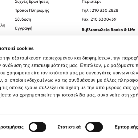
Συχνές Ερωτήσεις
Περιστέρι
Τρόποι Πληρωμής
Tηλ.: 210 330 2828
Σύνδεση
Fax: 210 3300439
ίλη
Εγγραφή
Βιβλιοπωλείο Books & Life
Σόλωνος 93-95, 106 78, Αθήν
μοποιεί cookies
Τηλ.:
210 330 0774
α την εξατομίκευση περιεχομένου και διαφημίσεων, την παροχ
ν ανάλυση της επισκεψιμότητάς μας. Επιπλέον, μοιραζόμαστε 
ου χρησιμοποιείτε τον ιστότοπό μας με συνεργάτες κοινωνικώ
, οι οποίοι ενδεχομένως να τις συνδυάσουν με άλλες πληροφο
 τις οποίες έχουν συλλέξει σε σχέση με την από μέρους σας χ
ίσετε να χρησιμοποιείτε την ιστοσελίδα μας, συναινείτε στη χρ
Created by
Powered by
Copyright © 2026
dioptra.gr
ροτιμήσεις
Στατιστικά
Εμπορική