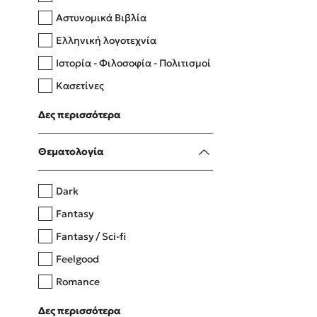
Αστυνομικά Βιβλία
Ελληνική λογοτεχνία
Δανάη Δεληγεώργη
Ιστορία - Φιλοσοφία - Πολιτισμοί
Πάνω, κάτω, μπροστά, πίσω
Κασετίνες
Λευκώματα - Έγχρωμοι οδηγοί
Δες περισσότερα
Μαγειρική
Mel Robbins
Θεματολογία
Η μέθοδος Αφήστε τους
Dark
Fantasy
Fantasy / Sci-fi
Feelgood
Romance
Upmarket
Δες περισσότερα