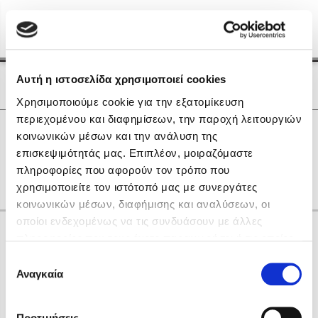
Menu
(0)
Κλείσιμο
Αρχική
|
Οι Συγγραφείς μας
Αυτή η ιστοσελίδα χρησιμοποιεί cookies
Οι Συγγραφείς μας
Χρησιμοποιούμε cookie για την εξατομίκευση
περιεχομένου και διαφημίσεων, την παροχή λειτουργιών
Δημοφιλή Βιβλία
0
Αποτελέσματα
κοινωνικών μέσων και την ανάλυση της
Lidia Branković
επισκεψιμότητάς μας. Επιπλέον, μοιραζόμαστε
L
R
Δ
Θ
Ι
Ξ
Ο
Υ
Ψ
πληροφορίες που αφορούν τον τρόπο που
Το ξενοδοχείο των συναισθημάτων
χρησιμοποιείτε τον ιστότοπό μας με συνεργάτες
κοινωνικών μέσων, διαφήμισης και αναλύσεων, οι
οποίοι ενδεχομένως να τις συνδυάσουν με άλλες
Κάνε δώρα στους αγαπημένους σου
πληροφορίες που τους έχετε παραχωρήσει ή τις οποίες
έχουν συλλέξει σε σχέση με την από μέρους σας χρήση
Επιλογή
των υπηρεσιών τους. Αν συνεχίσετε να χρησιμοποιείτε
Αναγκαία
Χάρης Πολίτης
συγκατάθεσης
την ιστοσελίδα μας, συναινείτε στη χρήση των cookies
Καθρέφτης
μας.
ΔΩΡΟΚΑΡΤΑ ΔΙΟΠΤΡΑ
Προτιμήσεις