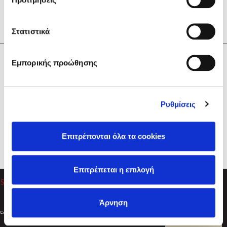
Στατιστικά
Η Εταιρεία
Εμπορικής προώθησης
Sebastian Fitzek
Υπηρεσίες
Playlist
Βοήθεια
Ρυθμίσεις
Επικοινωνία
Ακολουθήστε μας
Επιτρέπονται όλα τα cookies
Στέφανος Ξενάκης
Επιτρέπεται η επιλογή
Το λεξικό της ζωής σου
Άρνηση
Created by
Powered by
Copyright © 2026
dioptra.gr
Φίλτρα