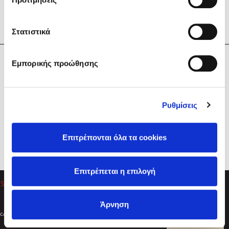
Στατιστικά
Η Εταιρεία
Εμπορικής προώθησης
Sebastian Fitzek
Υπηρεσίες
Playlist
Βοήθεια
Ρυθμίσεις
Επικοινωνία
Ακολουθήστε μας
Επιτρέπονται όλα τα cookies
Στέφανος Ξενάκης
Επιτρέπεται η επιλογή
Το λεξικό της ζωής σου
Άρνηση
Created by
Powered by
Copyright © 2026
dioptra.gr
Φίλτρα