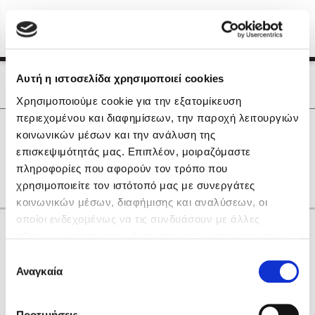
Menu
(0)
Κλείσιμο
Αρχική
|
Οι Συγγραφείς μας
Αυτή η ιστοσελίδα χρησιμοποιεί cookies
Οι Συγγραφείς μας
Χρησιμοποιούμε cookie για την εξατομίκευση
περιεχομένου και διαφημίσεων, την παροχή λειτουργιών
Δημοφιλή Βιβλία
0
Αποτελέσματα
κοινωνικών μέσων και την ανάλυση της
Lidia Branković
επισκεψιμότητάς μας. Επιπλέον, μοιραζόμαστε
L
R
Ζ
Θ
Ξ
Ο
Ρ
Σ
Τ
Υ
πληροφορίες που αφορούν τον τρόπο που
Το ξενοδοχείο των συναισθημάτων
χρησιμοποιείτε τον ιστότοπό μας με συνεργάτες
κοινωνικών μέσων, διαφήμισης και αναλύσεων, οι
οποίοι ενδεχομένως να τις συνδυάσουν με άλλες
Κάνε δώρα στους αγαπημένους σου
πληροφορίες που τους έχετε παραχωρήσει ή τις οποίες
έχουν συλλέξει σε σχέση με την από μέρους σας χρήση
Επιλογή
των υπηρεσιών τους. Αν συνεχίσετε να χρησιμοποιείτε
Αναγκαία
Χάρης Πολίτης
συγκατάθεσης
την ιστοσελίδα μας, συναινείτε στη χρήση των cookies
Καθρέφτης
μας.
ΔΩΡΟΚΑΡΤΑ ΔΙΟΠΤΡΑ
Προτιμήσεις