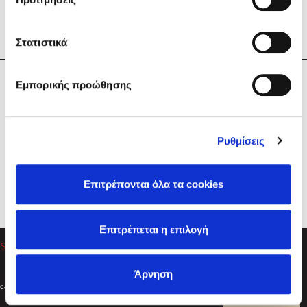
Στατιστικά
Η Εταιρεία
Εμπορικής προώθησης
Sebastian Fitzek
Υπηρεσίες
Playlist
Βοήθεια
Ρυθμίσεις
Επικοινωνία
Ακολουθήστε μας
Επιτρέπονται όλα τα cookies
Στέφανος Ξενάκης
Επιτρέπεται η επιλογή
Το λεξικό της ζωής σου
Άρνηση
Created by
Powered by
Copyright © 2026
dioptra.gr
Φίλτρα