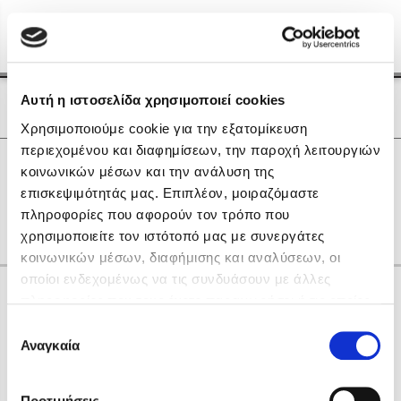
Menu
(0)
Κλείσιμο
Αρχική
|
Οι Συγγραφείς μας
Αυτή η ιστοσελίδα χρησιμοποιεί cookies
Οι Συγγραφείς μας
Χρησιμοποιούμε cookie για την εξατομίκευση
περιεχομένου και διαφημίσεων, την παροχή λειτουργιών
Δημοφιλή Βιβλία
0
Αποτελέσματα
κοινωνικών μέσων και την ανάλυση της
Lidia Branković
επισκεψιμότητάς μας. Επιπλέον, μοιραζόμαστε
L
R
S
Δ
Θ
Ι
Ξ
Ο
Υ
πληροφορίες που αφορούν τον τρόπο που
Το ξενοδοχείο των συναισθημάτων
χρησιμοποιείτε τον ιστότοπό μας με συνεργάτες
κοινωνικών μέσων, διαφήμισης και αναλύσεων, οι
οποίοι ενδεχομένως να τις συνδυάσουν με άλλες
Κάνε δώρα στους αγαπημένους σου
πληροφορίες που τους έχετε παραχωρήσει ή τις οποίες
έχουν συλλέξει σε σχέση με την από μέρους σας χρήση
Επιλογή
των υπηρεσιών τους. Αν συνεχίσετε να χρησιμοποιείτε
Αναγκαία
Χάρης Πολίτης
συγκατάθεσης
την ιστοσελίδα μας, συναινείτε στη χρήση των cookies
Καθρέφτης
μας.
ΔΩΡΟΚΑΡΤΑ ΔΙΟΠΤΡΑ
Προτιμήσεις