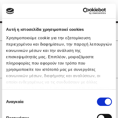
Menu
(0)
Κλείσιμο
Αρχική
|
Οι Συγγραφείς μας
Αυτή η ιστοσελίδα χρησιμοποιεί cookies
Οι Συγγραφείς μας
Χρησιμοποιούμε cookie για την εξατομίκευση
περιεχομένου και διαφημίσεων, την παροχή λειτουργιών
Δημοφιλή Βιβλία
0
Αποτελέσματα
κοινωνικών μέσων και την ανάλυση της
Lidia Branković
επισκεψιμότητάς μας. Επιπλέον, μοιραζόμαστε
L
R
T
Β
Ζ
Θ
Ο
Σ
Υ
πληροφορίες που αφορούν τον τρόπο που
Το ξενοδοχείο των συναισθημάτων
χρησιμοποιείτε τον ιστότοπό μας με συνεργάτες
κοινωνικών μέσων, διαφήμισης και αναλύσεων, οι
οποίοι ενδεχομένως να τις συνδυάσουν με άλλες
Κάνε δώρα στους αγαπημένους σου
πληροφορίες που τους έχετε παραχωρήσει ή τις οποίες
έχουν συλλέξει σε σχέση με την από μέρους σας χρήση
Επιλογή
των υπηρεσιών τους. Αν συνεχίσετε να χρησιμοποιείτε
Αναγκαία
Χάρης Πολίτης
συγκατάθεσης
την ιστοσελίδα μας, συναινείτε στη χρήση των cookies
Καθρέφτης
μας.
ΔΩΡΟΚΑΡΤΑ ΔΙΟΠΤΡΑ
Προτιμήσεις