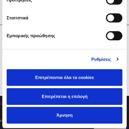
Στατιστικά
Η Εταιρεία
Εμπορικής προώθησης
Sebastian Fitzek
Υπηρεσίες
Playlist
Βοήθεια
Ρυθμίσεις
Επικοινωνία
Ακολουθήστε μας
Επιτρέπονται όλα τα cookies
Στέφανος Ξενάκης
Επιτρέπεται η επιλογή
Το λεξικό της ζωής σου
Άρνηση
Created by
Powered by
Copyright © 2026
dioptra.gr
Φίλτρα