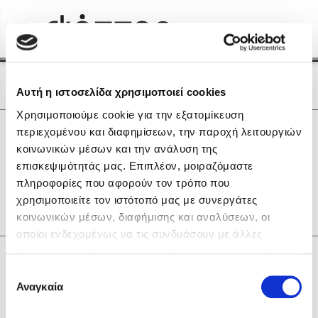
Menu
(0)
Κλείσιμο
Αρχική
|
Οι Συγγραφείς μας
Οι Συγγραφείς μας
Αυτή η ιστοσελίδα χρησιμοποιεί cookies
Χρησιμοποιούμε cookie για την εξατομίκευση
Δημοφιλή Βιβλία
0
Αποτελέσματα
περιεχομένου και διαφημίσεων, την παροχή λειτουργιών
Lidia Branković
κοινωνικών μέσων και την ανάλυση της
L
R
T
Ζ
Θ
Λ
Ξ
Ο
Ρ
Σ
Τ
επισκεψιμότητάς μας. Επιπλέον, μοιραζόμαστε
Το ξενοδοχείο των συναισθημάτων
Υ
πληροφορίες που αφορούν τον τρόπο που
χρησιμοποιείτε τον ιστότοπό μας με συνεργάτες
κοινωνικών μέσων, διαφήμισης και αναλύσεων, οι
οποίοι ενδεχομένως να τις συνδυάσουν με άλλες
πληροφορίες που τους έχετε παραχωρήσει ή τις οποίες
Κάνε δώρα στους αγαπημένους σου
έχουν συλλέξει σε σχέση με την από μέρους σας χρήση
Επιλογή
Χάρης Πολίτης
των υπηρεσιών τους. Αν συνεχίσετε να χρησιμοποιείτε
Αναγκαία
συγκατάθεσης
την ιστοσελίδα μας, συναινείτε στη χρήση των cookies
Καθρέφτης