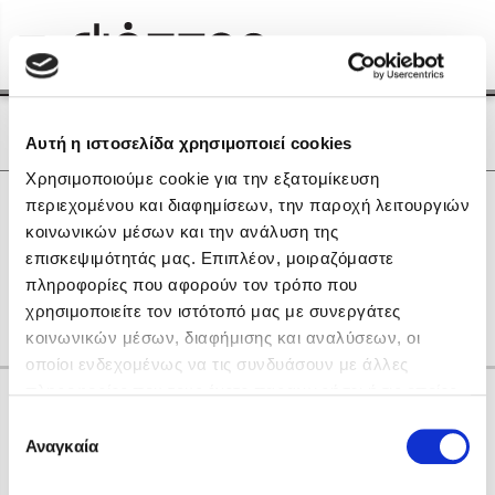
Menu
(0)
Κλείσιμο
Αρχική
|
Οι Συγγραφείς μας
Οι Συγγραφείς μας
Αυτή η ιστοσελίδα χρησιμοποιεί cookies
Χρησιμοποιούμε cookie για την εξατομίκευση
Δημοφιλή Βιβλία
0
Αποτελέσματα
περιεχομένου και διαφημίσεων, την παροχή λειτουργιών
Lidia Branković
κοινωνικών μέσων και την ανάλυση της
L
R
T
Ζ
Θ
Λ
Ξ
Ο
Ρ
Σ
Τ
επισκεψιμότητάς μας. Επιπλέον, μοιραζόμαστε
Το ξενοδοχείο των συναισθημάτων
Υ
Φ
πληροφορίες που αφορούν τον τρόπο που
χρησιμοποιείτε τον ιστότοπό μας με συνεργάτες
κοινωνικών μέσων, διαφήμισης και αναλύσεων, οι
οποίοι ενδεχομένως να τις συνδυάσουν με άλλες
πληροφορίες που τους έχετε παραχωρήσει ή τις οποίες
Κάνε δώρα στους αγαπημένους σου
έχουν συλλέξει σε σχέση με την από μέρους σας χρήση
Επιλογή
Χάρης Πολίτης
των υπηρεσιών τους. Αν συνεχίσετε να χρησιμοποιείτε
Αναγκαία
συγκατάθεσης
την ιστοσελίδα μας, συναινείτε στη χρήση των cookies
Καθρέφτης