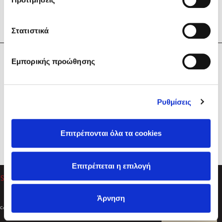
Στατιστικά
Η Εταιρεία
Εμπορικής προώθησης
Sebastian Fitzek
Υπηρεσίες
Playlist
Βοήθεια
Ρυθμίσεις
Επικοινωνία
Ακολουθήστε μας
Επιτρέπονται όλα τα cookies
Στέφανος Ξενάκης
Επιτρέπεται η επιλογή
Το λεξικό της ζωής σου
Άρνηση
Created by
Powered by
Copyright © 2026
dioptra.gr
Φίλτρα