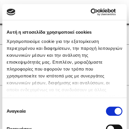
Menu
(0)
Κλείσιμο
Αρχική
|
Οι Συγγραφείς μας
Αυτή η ιστοσελίδα χρησιμοποιεί cookies
Οι Συγγραφείς μας
Χρησιμοποιούμε cookie για την εξατομίκευση
περιεχομένου και διαφημίσεων, την παροχή λειτουργιών
Δημοφιλή Βιβλία
0
Αποτελέσματα
κοινωνικών μέσων και την ανάλυση της
Lidia Branković
επισκεψιμότητάς μας. Επιπλέον, μοιραζόμαστε
L
R
T
Ζ
Θ
Ο
Σ
Υ
Ω
πληροφορίες που αφορούν τον τρόπο που
Το ξενοδοχείο των συναισθημάτων
χρησιμοποιείτε τον ιστότοπό μας με συνεργάτες
κοινωνικών μέσων, διαφήμισης και αναλύσεων, οι
οποίοι ενδεχομένως να τις συνδυάσουν με άλλες
Κάνε δώρα στους αγαπημένους σου
πληροφορίες που τους έχετε παραχωρήσει ή τις οποίες
έχουν συλλέξει σε σχέση με την από μέρους σας χρήση
Επιλογή
των υπηρεσιών τους. Αν συνεχίσετε να χρησιμοποιείτε
Αναγκαία
Χάρης Πολίτης
συγκατάθεσης
την ιστοσελίδα μας, συναινείτε στη χρήση των cookies
Καθρέφτης
μας.
ΔΩΡΟΚΑΡΤΑ ΔΙΟΠΤΡΑ
Προτιμήσεις