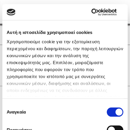
Menu
(0)
Κλείσιμο
Αρχική
|
Οι Συγγραφείς μας
Αυτή η ιστοσελίδα χρησιμοποιεί cookies
Οι Συγγραφείς μας
Χρησιμοποιούμε cookie για την εξατομίκευση
περιεχομένου και διαφημίσεων, την παροχή λειτουργιών
Δημοφιλή Βιβλία
0
Αποτελέσματα
κοινωνικών μέσων και την ανάλυση της
Lidia Branković
επισκεψιμότητάς μας. Επιπλέον, μοιραζόμαστε
L
S
Β
Θ
Ο
πληροφορίες που αφορούν τον τρόπο που
Το ξενοδοχείο των συναισθημάτων
χρησιμοποιείτε τον ιστότοπό μας με συνεργάτες
κοινωνικών μέσων, διαφήμισης και αναλύσεων, οι
οποίοι ενδεχομένως να τις συνδυάσουν με άλλες
Κάνε δώρα στους αγαπημένους σου
πληροφορίες που τους έχετε παραχωρήσει ή τις οποίες
έχουν συλλέξει σε σχέση με την από μέρους σας χρήση
Επιλογή
των υπηρεσιών τους. Αν συνεχίσετε να χρησιμοποιείτε
Αναγκαία
Χάρης Πολίτης
συγκατάθεσης
την ιστοσελίδα μας, συναινείτε στη χρήση των cookies
Καθρέφτης
μας.
ΔΩΡΟΚΑΡΤΑ ΔΙΟΠΤΡΑ
Προτιμήσεις