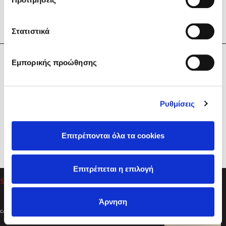
Στατιστικά
Η Εταιρεία
Εμπορικής προώθησης
Sebastian Fitzek
Υπηρεσίες
Playlist
Βοήθεια
Ρυθμίσεις
Επικοινωνία
Ακολουθήστε μας
Επιτρέπονται όλα τα cookies
Στέφανος Ξενάκης
Επιτρέπεται η επιλογή
Το λεξικό της ζωής σου
Άρνηση
Created by
Powered by
Copyright © 2026
dioptra.gr
Φίλτρα