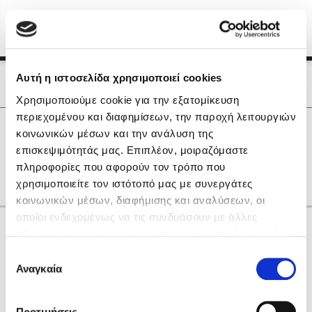
Menu
(0)
Κλείσιμο
Αρχική
|
Οι Συγγραφείς μας
Αυτή η ιστοσελίδα χρησιμοποιεί cookies
Οι Συγγραφείς μας
Χρησιμοποιούμε cookie για την εξατομίκευση
περιεχομένου και διαφημίσεων, την παροχή λειτουργιών
Δημοφιλή Βιβλία
0
Αποτελέσματα
κοινωνικών μέσων και την ανάλυση της
Lidia Branković
επισκεψιμότητάς μας. Επιπλέον, μοιραζόμαστε
L
T
Θ
Λ
Ο
πληροφορίες που αφορούν τον τρόπο που
Το ξενοδοχείο των συναισθημάτων
χρησιμοποιείτε τον ιστότοπό μας με συνεργάτες
κοινωνικών μέσων, διαφήμισης και αναλύσεων, οι
οποίοι ενδεχομένως να τις συνδυάσουν με άλλες
Κάνε δώρα στους αγαπημένους σου
πληροφορίες που τους έχετε παραχωρήσει ή τις οποίες
έχουν συλλέξει σε σχέση με την από μέρους σας χρήση
Επιλογή
των υπηρεσιών τους. Αν συνεχίσετε να χρησιμοποιείτε
Αναγκαία
Χάρης Πολίτης
συγκατάθεσης
την ιστοσελίδα μας, συναινείτε στη χρήση των cookies
Καθρέφτης
μας.
ΔΩΡΟΚΑΡΤΑ ΔΙΟΠΤΡΑ
Προτιμήσεις