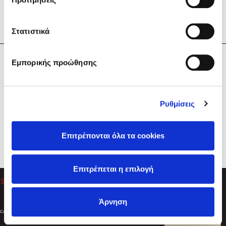
Στατιστικά
Η Εταιρεία
Εμπορικής προώθησης
Sebastian Fitzek
Υπηρεσίες
Playlist
Βοήθεια
Ρυθμίσεις
Επικοινωνία
Ακολουθήστε μας
Επιτρέπονται όλα τα cookies
Στέφανος Ξενάκης
Επιτρέπεται η επιλογή
Το λεξικό της ζωής σου
Άρνηση
Created by
Powered by
Copyright © 2026
dioptra.gr
Φίλτρα