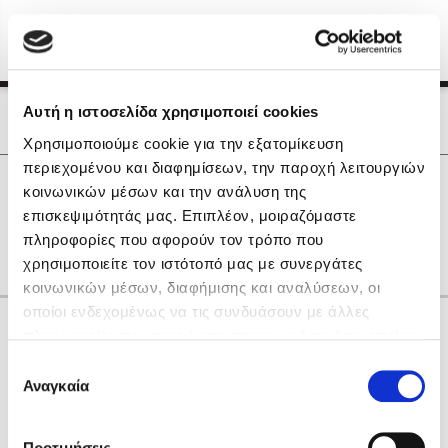
Menu
(0)
Κλείσιμο
Αρχική
|
Οι Συγγραφείς μας
Αυτή η ιστοσελίδα χρησιμοποιεί cookies
Οι Συγγραφείς μας
Χρησιμοποιούμε cookie για την εξατομίκευση
περιεχομένου και διαφημίσεων, την παροχή λειτουργιών
Δημοφιλή Βιβλία
0
Αποτελέσματα
κοινωνικών μέσων και την ανάλυση της
Lidia Branković
επισκεψιμότητάς μας. Επιπλέον, μοιραζόμαστε
L
U
Κ
Ο
Υ
Χ
gr
πληροφορίες που αφορούν τον τρόπο που
Το ξενοδοχείο των συναισθημάτων
χρησιμοποιείτε τον ιστότοπό μας με συνεργάτες
κοινωνικών μέσων, διαφήμισης και αναλύσεων, οι
οποίοι ενδεχομένως να τις συνδυάσουν με άλλες
Κάνε δώρα στους αγαπημένους σου
πληροφορίες που τους έχετε παραχωρήσει ή τις οποίες
έχουν συλλέξει σε σχέση με την από μέρους σας χρήση
Επιλογή
των υπηρεσιών τους. Αν συνεχίσετε να χρησιμοποιείτε
Αναγκαία
Χάρης Πολίτης
συγκατάθεσης
την ιστοσελίδα μας, συναινείτε στη χρήση των cookies
Καθρέφτης
μας.
ΔΩΡΟΚΑΡΤΑ ΔΙΟΠΤΡΑ
Προτιμήσεις