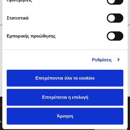
Στατιστικά
Η Εταιρεία
Εμπορικής προώθησης
Sebastian Fitzek
Υπηρεσίες
Playlist
Βοήθεια
Ρυθμίσεις
Επικοινωνία
Ακολουθήστε μας
Επιτρέπονται όλα τα cookies
Στέφανος Ξενάκης
Επιτρέπεται η επιλογή
Το λεξικό της ζωής σου
Άρνηση
Created by
Powered by
Copyright © 2026
dioptra.gr
Φίλτρα