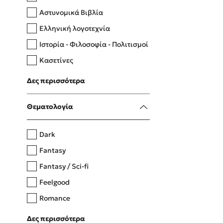
Αστυνομικά Βιβλία
Ελληνική λογοτεχνία
Δανάη Δεληγεώργη
Ιστορία - Φιλοσοφία - Πολιτισμοί
Πάνω, κάτω, μπροστά, πίσω
Κασετίνες
Λευκώματα - Έγχρωμοι οδηγοί
Δες περισσότερα
Μαγειρική
Mel Robbins
Θεματολογία
Η μέθοδος Αφήστε τους
Dark
Fantasy
Fantasy / Sci-fi
Feelgood
Romance
Upmarket
Δες περισσότερα