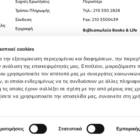
Συχνές Ερωτήσεις
Περιστέρι
Τρόποι Πληρωμής
Tηλ.: 210 330 2828
Σύνδεση
Fax: 210 3300439
ίλη
Εγγραφή
Βιβλιοπωλείο Books & Life
Σόλωνος 93-95, 106 78, Αθήν
μοποιεί cookies
Τηλ.:
210 330 0774
α την εξατομίκευση περιεχομένου και διαφημίσεων, την παροχ
ν ανάλυση της επισκεψιμότητάς μας. Επιπλέον, μοιραζόμαστε 
ου χρησιμοποιείτε τον ιστότοπό μας με συνεργάτες κοινωνικώ
, οι οποίοι ενδεχομένως να τις συνδυάσουν με άλλες πληροφο
 τις οποίες έχουν συλλέξει σε σχέση με την από μέρους σας χ
ίσετε να χρησιμοποιείτε την ιστοσελίδα μας, συναινείτε στη χρ
Created by
Powered by
Copyright © 2026
dioptra.gr
ροτιμήσεις
Στατιστικά
Εμπορική