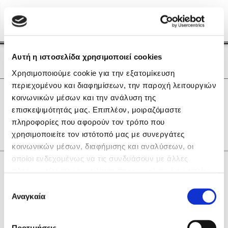
Menu
(0)
Κλείσιμο
Αρχική
|
Οι Συγγραφείς μας
Αυτή η ιστοσελίδα χρησιμοποιεί cookies
Οι Συγγραφείς μας
Χρησιμοποιούμε cookie για την εξατομίκευση
περιεχομένου και διαφημίσεων, την παροχή λειτουργιών
Δημοφιλή Βιβλία
0
Αποτελέσματα
κοινωνικών μέσων και την ανάλυση της
Lidia Branković
επισκεψιμότητάς μας. Επιπλέον, μοιραζόμαστε
M
Θ
Ο
Χ
πληροφορίες που αφορούν τον τρόπο που
Το ξενοδοχείο των συναισθημάτων
χρησιμοποιείτε τον ιστότοπό μας με συνεργάτες
κοινωνικών μέσων, διαφήμισης και αναλύσεων, οι
οποίοι ενδεχομένως να τις συνδυάσουν με άλλες
Κάνε δώρα στους αγαπημένους σου
πληροφορίες που τους έχετε παραχωρήσει ή τις οποίες
έχουν συλλέξει σε σχέση με την από μέρους σας χρήση
Επιλογή
των υπηρεσιών τους. Αν συνεχίσετε να χρησιμοποιείτε
Αναγκαία
Χάρης Πολίτης
συγκατάθεσης
την ιστοσελίδα μας, συναινείτε στη χρήση των cookies
Καθρέφτης
μας.
ΔΩΡΟΚΑΡΤΑ ΔΙΟΠΤΡΑ
Προτιμήσεις