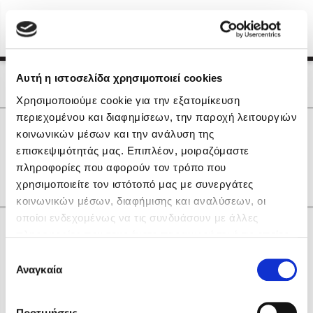
Menu
(0)
Κλείσιμο
Αρχική
|
Οι Συγγραφείς μας
Αυτή η ιστοσελίδα χρησιμοποιεί cookies
Οι Συγγραφείς μας
Χρησιμοποιούμε cookie για την εξατομίκευση
περιεχομένου και διαφημίσεων, την παροχή λειτουργιών
Δημοφιλή Βιβλία
0
Αποτελέσματα
κοινωνικών μέσων και την ανάλυση της
Lidia Branković
επισκεψιμότητάς μας. Επιπλέον, μοιραζόμαστε
M
Θ
Χ
πληροφορίες που αφορούν τον τρόπο που
Το ξενοδοχείο των συναισθημάτων
χρησιμοποιείτε τον ιστότοπό μας με συνεργάτες
κοινωνικών μέσων, διαφήμισης και αναλύσεων, οι
οποίοι ενδεχομένως να τις συνδυάσουν με άλλες
Κάνε δώρα στους αγαπημένους σου
πληροφορίες που τους έχετε παραχωρήσει ή τις οποίες
έχουν συλλέξει σε σχέση με την από μέρους σας χρήση
Επιλογή
των υπηρεσιών τους. Αν συνεχίσετε να χρησιμοποιείτε
Αναγκαία
Χάρης Πολίτης
συγκατάθεσης
την ιστοσελίδα μας, συναινείτε στη χρήση των cookies
Καθρέφτης
μας.
ΔΩΡΟΚΑΡΤΑ ΔΙΟΠΤΡΑ
Προτιμήσεις