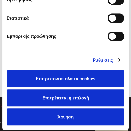
Στατιστικά
Η Εταιρεία
Εμπορικής προώθησης
Sebastian Fitzek
Υπηρεσίες
Playlist
Βοήθεια
Ρυθμίσεις
Επικοινωνία
Ακολουθήστε μας
Επιτρέπονται όλα τα cookies
Στέφανος Ξενάκης
Επιτρέπεται η επιλογή
Το λεξικό της ζωής σου
Άρνηση
Created by
Powered by
Copyright © 2026
dioptra.gr
Φίλτρα