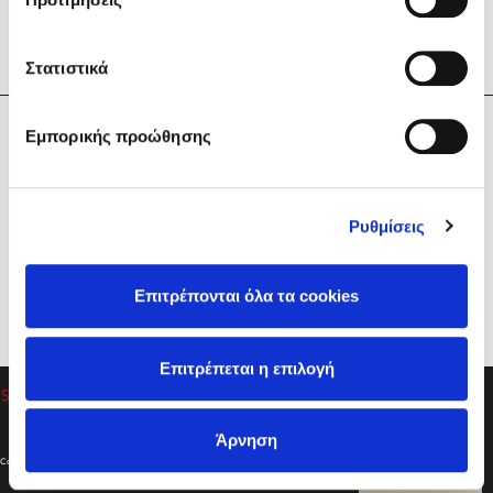
Στατιστικά
Η Εταιρεία
Εμπορικής προώθησης
Sebastian Fitzek
Υπηρεσίες
Playlist
Βοήθεια
Ρυθμίσεις
Επικοινωνία
Ακολουθήστε μας
Επιτρέπονται όλα τα cookies
Στέφανος Ξενάκης
Επιτρέπεται η επιλογή
Το λεξικό της ζωής σου
Άρνηση
Created by
Powered by
Copyright © 2026
dioptra.gr
Φίλτρα