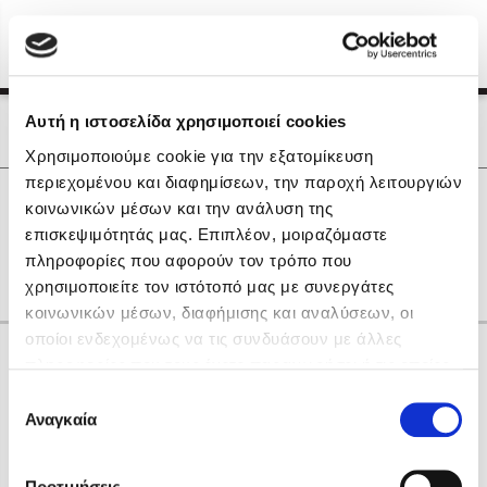
Menu
(0)
Κλείσιμο
Αρχική
|
Οι Συγγραφείς μας
Αυτή η ιστοσελίδα χρησιμοποιεί cookies
Οι Συγγραφείς μας
Χρησιμοποιούμε cookie για την εξατομίκευση
περιεχομένου και διαφημίσεων, την παροχή λειτουργιών
Δημοφιλή Βιβλία
0
Αποτελέσματα
κοινωνικών μέσων και την ανάλυση της
Lidia Branković
επισκεψιμότητάς μας. Επιπλέον, μοιραζόμαστε
M
W
Τ
πληροφορίες που αφορούν τον τρόπο που
Το ξενοδοχείο των συναισθημάτων
χρησιμοποιείτε τον ιστότοπό μας με συνεργάτες
κοινωνικών μέσων, διαφήμισης και αναλύσεων, οι
οποίοι ενδεχομένως να τις συνδυάσουν με άλλες
Κάνε δώρα στους αγαπημένους σου
πληροφορίες που τους έχετε παραχωρήσει ή τις οποίες
έχουν συλλέξει σε σχέση με την από μέρους σας χρήση
Επιλογή
των υπηρεσιών τους. Αν συνεχίσετε να χρησιμοποιείτε
Αναγκαία
Χάρης Πολίτης
συγκατάθεσης
την ιστοσελίδα μας, συναινείτε στη χρήση των cookies
Καθρέφτης
μας.
ΔΩΡΟΚΑΡΤΑ ΔΙΟΠΤΡΑ
Προτιμήσεις