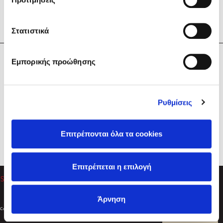
Στατιστικά
Η Εταιρεία
Εμπορικής προώθησης
Sebastian Fitzek
Υπηρεσίες
Playlist
Βοήθεια
Ρυθμίσεις
Επικοινωνία
Ακολουθήστε μας
Επιτρέπονται όλα τα cookies
Στέφανος Ξενάκης
Επιτρέπεται η επιλογή
Το λεξικό της ζωής σου
Άρνηση
Created by
Powered by
Copyright © 2026
dioptra.gr
Φίλτρα