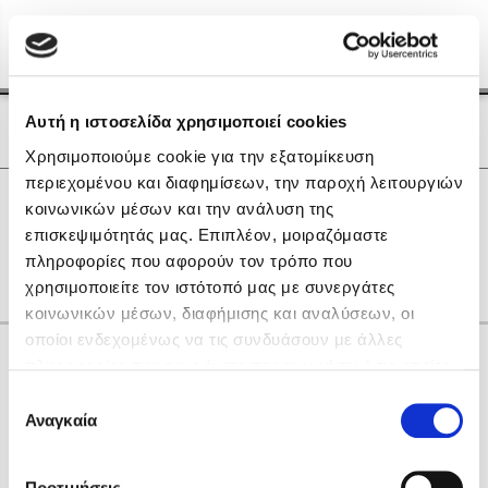
Menu
(0)
Κλείσιμο
Αρχική
|
Οι Συγγραφείς μας
Αυτή η ιστοσελίδα χρησιμοποιεί cookies
Οι Συγγραφείς μας
Χρησιμοποιούμε cookie για την εξατομίκευση
περιεχομένου και διαφημίσεων, την παροχή λειτουργιών
Δημοφιλή Βιβλία
0
Αποτελέσματα
κοινωνικών μέσων και την ανάλυση της
Lidia Branković
επισκεψιμότητάς μας. Επιπλέον, μοιραζόμαστε
N
Ε
Θ
Ξ
Ο
Υ
Χ
πληροφορίες που αφορούν τον τρόπο που
Το ξενοδοχείο των συναισθημάτων
χρησιμοποιείτε τον ιστότοπό μας με συνεργάτες
κοινωνικών μέσων, διαφήμισης και αναλύσεων, οι
οποίοι ενδεχομένως να τις συνδυάσουν με άλλες
Κάνε δώρα στους αγαπημένους σου
πληροφορίες που τους έχετε παραχωρήσει ή τις οποίες
έχουν συλλέξει σε σχέση με την από μέρους σας χρήση
Επιλογή
των υπηρεσιών τους. Αν συνεχίσετε να χρησιμοποιείτε
Αναγκαία
Χάρης Πολίτης
συγκατάθεσης
την ιστοσελίδα μας, συναινείτε στη χρήση των cookies
Καθρέφτης
μας.
ΔΩΡΟΚΑΡΤΑ ΔΙΟΠΤΡΑ
Προτιμήσεις