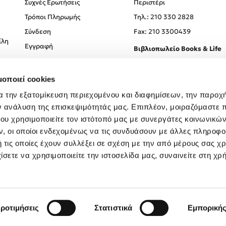
Συχνές Ερωτήσεις
Περιστέρι
Τρόποι Πληρωμής
Tηλ.: 210 330 2828
Σύνδεση
Fax: 210 3300439
ίλη
Εγγραφή
Βιβλιοπωλείο Books & Life
Σόλωνος 93-95, 106 78, Αθήν
μοποιεί cookies
Τηλ.:
210 330 0774
α την εξατομίκευση περιεχομένου και διαφημίσεων, την παροχ
ν ανάλυση της επισκεψιμότητάς μας. Επιπλέον, μοιραζόμαστε 
ου χρησιμοποιείτε τον ιστότοπό μας με συνεργάτες κοινωνικώ
, οι οποίοι ενδεχομένως να τις συνδυάσουν με άλλες πληροφο
 τις οποίες έχουν συλλέξει σε σχέση με την από μέρους σας χ
ίσετε να χρησιμοποιείτε την ιστοσελίδα μας, συναινείτε στη χρ
Created by
Powered by
Copyright © 2026
dioptra.gr
ροτιμήσεις
Στατιστικά
Εμπορική