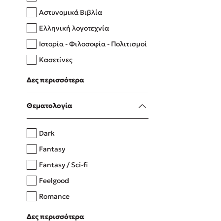
Αστυνομικά Βιβλία
Ελληνική λογοτεχνία
Δανάη Δεληγεώργη
Ιστορία - Φιλοσοφία - Πολιτισμοί
Πάνω, κάτω, μπροστά, πίσω
Κασετίνες
Λευκώματα - Έγχρωμοι οδηγοί
Δες περισσότερα
Μαγειρική
Mel Robbins
Θεματολογία
Η μέθοδος Αφήστε τους
Dark
Fantasy
Fantasy / Sci-fi
Feelgood
Romance
Upmarket
Δες περισσότερα