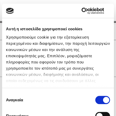
Menu
(0)
Κλείσιμο
Αρχική
|
Οι Συγγραφείς μας
Αυτή η ιστοσελίδα χρησιμοποιεί cookies
Οι Συγγραφείς μας
Χρησιμοποιούμε cookie για την εξατομίκευση
περιεχομένου και διαφημίσεων, την παροχή λειτουργιών
Δημοφιλή Βιβλία
0
Αποτελέσματα
κοινωνικών μέσων και την ανάλυση της
Lidia Branković
επισκεψιμότητάς μας. Επιπλέον, μοιραζόμαστε
N
Θ
Ο
πληροφορίες που αφορούν τον τρόπο που
Το ξενοδοχείο των συναισθημάτων
χρησιμοποιείτε τον ιστότοπό μας με συνεργάτες
κοινωνικών μέσων, διαφήμισης και αναλύσεων, οι
οποίοι ενδεχομένως να τις συνδυάσουν με άλλες
Κάνε δώρα στους αγαπημένους σου
πληροφορίες που τους έχετε παραχωρήσει ή τις οποίες
έχουν συλλέξει σε σχέση με την από μέρους σας χρήση
Επιλογή
των υπηρεσιών τους. Αν συνεχίσετε να χρησιμοποιείτε
Αναγκαία
Χάρης Πολίτης
συγκατάθεσης
την ιστοσελίδα μας, συναινείτε στη χρήση των cookies
Καθρέφτης
μας.
ΔΩΡΟΚΑΡΤΑ ΔΙΟΠΤΡΑ
Προτιμήσεις