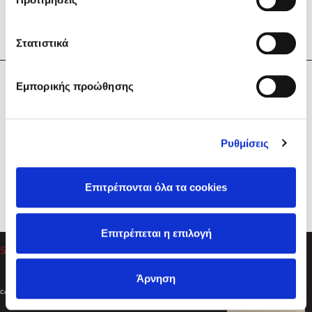
Στατιστικά
Η Εταιρεία
Εμπορικής προώθησης
Sebastian Fitzek
Υπηρεσίες
Playlist
Βοήθεια
Ρυθμίσεις
Επικοινωνία
Ακολουθήστε μας
Επιτρέπονται όλα τα cookies
Στέφανος Ξενάκης
Επιτρέπεται η επιλογή
Το λεξικό της ζωής σου
Άρνηση
Created by
Powered by
Copyright © 2026
dioptra.gr
Φίλτρα