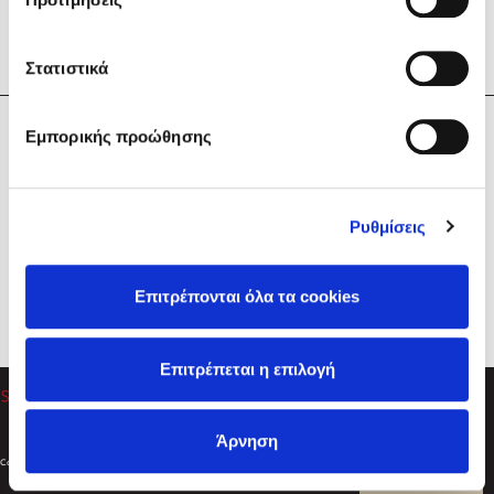
Στατιστικά
Η Εταιρεία
Εμπορικής προώθησης
Sebastian Fitzek
Υπηρεσίες
Playlist
Βοήθεια
Ρυθμίσεις
Επικοινωνία
Ακολουθήστε μας
Επιτρέπονται όλα τα cookies
Στέφανος Ξενάκης
Επιτρέπεται η επιλογή
Το λεξικό της ζωής σου
Άρνηση
Created by
Powered by
Copyright © 2026
dioptra.gr
Φίλτρα