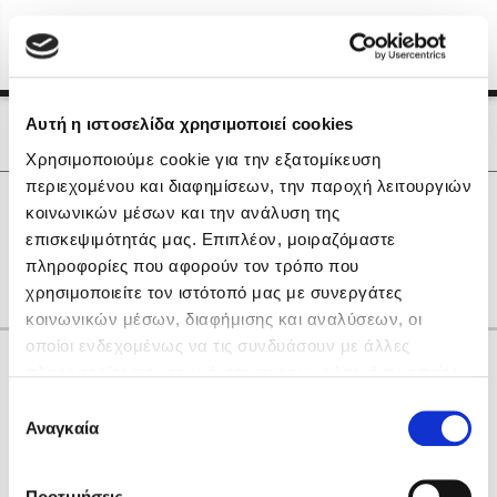
Menu
(0)
Κλείσιμο
Αρχική
|
Οι Συγγραφείς μας
Αυτή η ιστοσελίδα χρησιμοποιεί cookies
Οι Συγγραφείς μας
Χρησιμοποιούμε cookie για την εξατομίκευση
περιεχομένου και διαφημίσεων, την παροχή λειτουργιών
Δημοφιλή Βιβλία
0
Αποτελέσματα
κοινωνικών μέσων και την ανάλυση της
Lidia Branković
επισκεψιμότητάς μας. Επιπλέον, μοιραζόμαστε
N
Μ
πληροφορίες που αφορούν τον τρόπο που
Το ξενοδοχείο των συναισθημάτων
χρησιμοποιείτε τον ιστότοπό μας με συνεργάτες
κοινωνικών μέσων, διαφήμισης και αναλύσεων, οι
οποίοι ενδεχομένως να τις συνδυάσουν με άλλες
Κάνε δώρα στους αγαπημένους σου
πληροφορίες που τους έχετε παραχωρήσει ή τις οποίες
έχουν συλλέξει σε σχέση με την από μέρους σας χρήση
Επιλογή
των υπηρεσιών τους. Αν συνεχίσετε να χρησιμοποιείτε
Αναγκαία
Χάρης Πολίτης
συγκατάθεσης
την ιστοσελίδα μας, συναινείτε στη χρήση των cookies
Καθρέφτης
μας.
ΔΩΡΟΚΑΡΤΑ ΔΙΟΠΤΡΑ
Προτιμήσεις