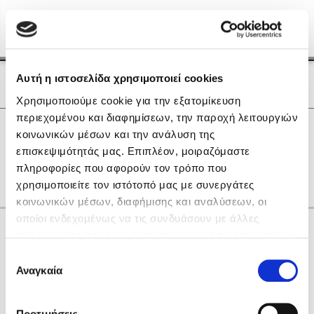
Menu
(0)
Κλείσιμο
Αρχική
|
Οι Συγγραφείς μας
Αυτή η ιστοσελίδα χρησιμοποιεί cookies
Οι Συγγραφείς μας
Χρησιμοποιούμε cookie για την εξατομίκευση
περιεχομένου και διαφημίσεων, την παροχή λειτουργιών
Δημοφιλή Βιβλία
0
Αποτελέσματα
κοινωνικών μέσων και την ανάλυση της
Lidia Branković
επισκεψιμότητάς μας. Επιπλέον, μοιραζόμαστε
N
Q
Δ
Θ
Ο
Ρ
Χ
πληροφορίες που αφορούν τον τρόπο που
Το ξενοδοχείο των συναισθημάτων
χρησιμοποιείτε τον ιστότοπό μας με συνεργάτες
κοινωνικών μέσων, διαφήμισης και αναλύσεων, οι
οποίοι ενδεχομένως να τις συνδυάσουν με άλλες
Κάνε δώρα στους αγαπημένους σου
πληροφορίες που τους έχετε παραχωρήσει ή τις οποίες
έχουν συλλέξει σε σχέση με την από μέρους σας χρήση
Επιλογή
των υπηρεσιών τους. Αν συνεχίσετε να χρησιμοποιείτε
Αναγκαία
Χάρης Πολίτης
συγκατάθεσης
την ιστοσελίδα μας, συναινείτε στη χρήση των cookies
Καθρέφτης
μας.
ΔΩΡΟΚΑΡΤΑ ΔΙΟΠΤΡΑ
Προτιμήσεις