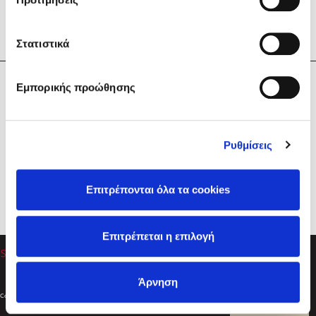
Στατιστικά
Η Εταιρεία
Εμπορικής προώθησης
Sebastian Fitzek
Υπηρεσίες
Playlist
Βοήθεια
Ρυθμίσεις
Επικοινωνία
Ακολουθήστε μας
Επιτρέπονται όλα τα cookies
Στέφανος Ξενάκης
Επιτρέπεται η επιλογή
Το λεξικό της ζωής σου
Άρνηση
Created by
Powered by
Copyright © 2026
dioptra.gr
Φίλτρα