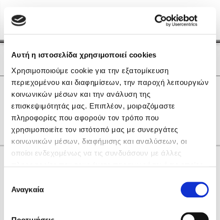
Menu
(0)
Κλείσιμο
Αρχική
|
Οι Συγγραφείς μας
Αυτή η ιστοσελίδα χρησιμοποιεί cookies
Οι Συγγραφείς μας
Χρησιμοποιούμε cookie για την εξατομίκευση
περιεχομένου και διαφημίσεων, την παροχή λειτουργιών
Δημοφιλή Βιβλία
0
Αποτελέσματα
κοινωνικών μέσων και την ανάλυση της
Lidia Branković
επισκεψιμότητάς μας. Επιπλέον, μοιραζόμαστε
N
Q
R
S
W
Ε
Ζ
Η
Θ
Ο
πληροφορίες που αφορούν τον τρόπο που
Το ξενοδοχείο των συναισθημάτων
χρησιμοποιείτε τον ιστότοπό μας με συνεργάτες
κοινωνικών μέσων, διαφήμισης και αναλύσεων, οι
οποίοι ενδεχομένως να τις συνδυάσουν με άλλες
Κάνε δώρα στους αγαπημένους σου
πληροφορίες που τους έχετε παραχωρήσει ή τις οποίες
έχουν συλλέξει σε σχέση με την από μέρους σας χρήση
Επιλογή
των υπηρεσιών τους. Αν συνεχίσετε να χρησιμοποιείτε
Αναγκαία
Χάρης Πολίτης
συγκατάθεσης
την ιστοσελίδα μας, συναινείτε στη χρήση των cookies
Καθρέφτης
μας.
ΔΩΡΟΚΑΡΤΑ ΔΙΟΠΤΡΑ
Προτιμήσεις