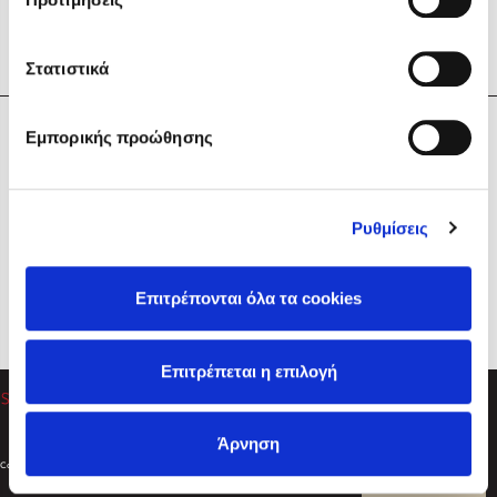
Στατιστικά
Η Εταιρεία
Εμπορικής προώθησης
Sebastian Fitzek
Υπηρεσίες
Playlist
Βοήθεια
Ρυθμίσεις
Επικοινωνία
Ακολουθήστε μας
Επιτρέπονται όλα τα cookies
Στέφανος Ξενάκης
Επιτρέπεται η επιλογή
Το λεξικό της ζωής σου
Άρνηση
Created by
Powered by
Copyright © 2026
dioptra.gr
Φίλτρα