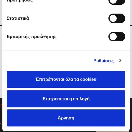
Στατιστικά
Η Εταιρεία
Εμπορικής προώθησης
Sebastian Fitzek
Υπηρεσίες
Playlist
Βοήθεια
Ρυθμίσεις
Επικοινωνία
Ακολουθήστε μας
Επιτρέπονται όλα τα cookies
Στέφανος Ξενάκης
Επιτρέπεται η επιλογή
Το λεξικό της ζωής σου
Άρνηση
Created by
Powered by
Copyright © 2026
dioptra.gr
Φίλτρα