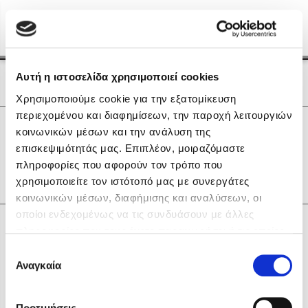
Menu
(0)
Κλείσιμο
Αρχική
|
Οι Συγγραφείς μας
Αυτή η ιστοσελίδα χρησιμοποιεί cookies
Οι Συγγραφείς μας
Χρησιμοποιούμε cookie για την εξατομίκευση
περιεχομένου και διαφημίσεων, την παροχή λειτουργιών
Δημοφιλή Βιβλία
0
Αποτελέσματα
κοινωνικών μέσων και την ανάλυση της
Lidia Branković
επισκεψιμότητάς μας. Επιπλέον, μοιραζόμαστε
N
R
S
U
X
Β
Γ
Θ
Ο
Σ
πληροφορίες που αφορούν τον τρόπο που
Το ξενοδοχείο των συναισθημάτων
χρησιμοποιείτε τον ιστότοπό μας με συνεργάτες
κοινωνικών μέσων, διαφήμισης και αναλύσεων, οι
οποίοι ενδεχομένως να τις συνδυάσουν με άλλες
Κάνε δώρα στους αγαπημένους σου
πληροφορίες που τους έχετε παραχωρήσει ή τις οποίες
έχουν συλλέξει σε σχέση με την από μέρους σας χρήση
Επιλογή
των υπηρεσιών τους. Αν συνεχίσετε να χρησιμοποιείτε
Αναγκαία
Χάρης Πολίτης
συγκατάθεσης
την ιστοσελίδα μας, συναινείτε στη χρήση των cookies
Καθρέφτης
μας.
ΔΩΡΟΚΑΡΤΑ ΔΙΟΠΤΡΑ
Προτιμήσεις