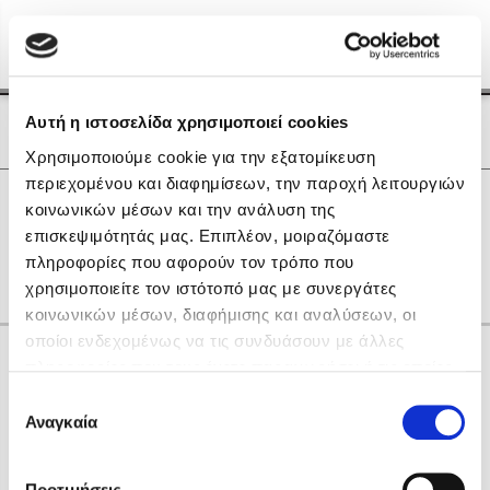
Menu
(0)
Κλείσιμο
Αρχική
|
Οι Συγγραφείς μας
Αυτή η ιστοσελίδα χρησιμοποιεί cookies
Οι Συγγραφείς μας
Χρησιμοποιούμε cookie για την εξατομίκευση
περιεχομένου και διαφημίσεων, την παροχή λειτουργιών
Δημοφιλή Βιβλία
0
Αποτελέσματα
κοινωνικών μέσων και την ανάλυση της
Lidia Branković
επισκεψιμότητάς μας. Επιπλέον, μοιραζόμαστε
O
Ζ
Μ
πληροφορίες που αφορούν τον τρόπο που
Το ξενοδοχείο των συναισθημάτων
χρησιμοποιείτε τον ιστότοπό μας με συνεργάτες
κοινωνικών μέσων, διαφήμισης και αναλύσεων, οι
οποίοι ενδεχομένως να τις συνδυάσουν με άλλες
Κάνε δώρα στους αγαπημένους σου
πληροφορίες που τους έχετε παραχωρήσει ή τις οποίες
έχουν συλλέξει σε σχέση με την από μέρους σας χρήση
Επιλογή
των υπηρεσιών τους. Αν συνεχίσετε να χρησιμοποιείτε
Αναγκαία
Χάρης Πολίτης
συγκατάθεσης
την ιστοσελίδα μας, συναινείτε στη χρήση των cookies
Καθρέφτης
μας.
ΔΩΡΟΚΑΡΤΑ ΔΙΟΠΤΡΑ
Προτιμήσεις