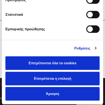
Στατιστικά
Η Εταιρεία
Εμπορικής προώθησης
Sebastian Fitzek
Υπηρεσίες
Playlist
Βοήθεια
Ρυθμίσεις
Επικοινωνία
Ακολουθήστε μας
Επιτρέπονται όλα τα cookies
Στέφανος Ξενάκης
Επιτρέπεται η επιλογή
Το λεξικό της ζωής σου
Άρνηση
Created by
Powered by
Copyright © 2026
dioptra.gr
Φίλτρα