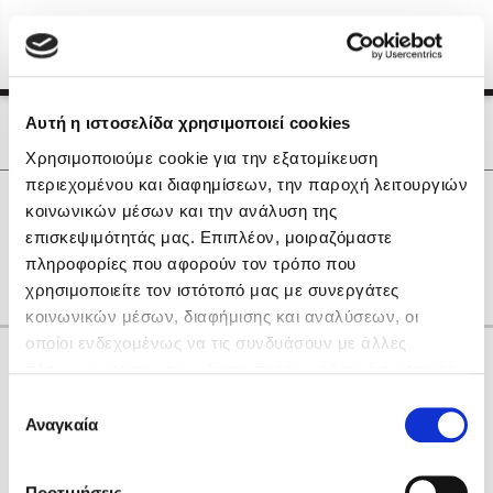
Menu
(0)
Κλείσιμο
Αρχική
|
Οι Συγγραφείς μας
Αυτή η ιστοσελίδα χρησιμοποιεί cookies
Οι Συγγραφείς μας
Χρησιμοποιούμε cookie για την εξατομίκευση
περιεχομένου και διαφημίσεων, την παροχή λειτουργιών
Δημοφιλή Βιβλία
0
Αποτελέσματα
κοινωνικών μέσων και την ανάλυση της
Lidia Branković
επισκεψιμότητάς μας. Επιπλέον, μοιραζόμαστε
P
Θ
Χ
πληροφορίες που αφορούν τον τρόπο που
Το ξενοδοχείο των συναισθημάτων
χρησιμοποιείτε τον ιστότοπό μας με συνεργάτες
κοινωνικών μέσων, διαφήμισης και αναλύσεων, οι
οποίοι ενδεχομένως να τις συνδυάσουν με άλλες
Κάνε δώρα στους αγαπημένους σου
πληροφορίες που τους έχετε παραχωρήσει ή τις οποίες
έχουν συλλέξει σε σχέση με την από μέρους σας χρήση
Επιλογή
των υπηρεσιών τους. Αν συνεχίσετε να χρησιμοποιείτε
Αναγκαία
Χάρης Πολίτης
συγκατάθεσης
την ιστοσελίδα μας, συναινείτε στη χρήση των cookies
Καθρέφτης
μας.
ΔΩΡΟΚΑΡΤΑ ΔΙΟΠΤΡΑ
Προτιμήσεις