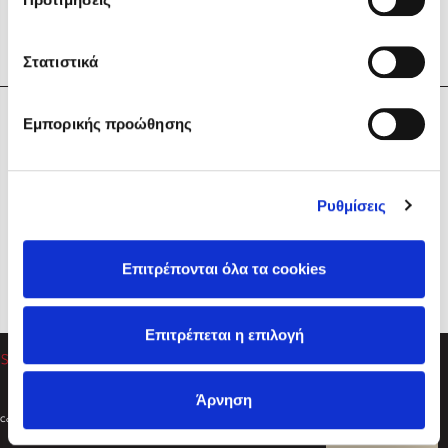
Στατιστικά
Η Εταιρεία
Εμπορικής προώθησης
Sebastian Fitzek
Υπηρεσίες
Playlist
Βοήθεια
Ρυθμίσεις
Επικοινωνία
Ακολουθήστε μας
Επιτρέπονται όλα τα cookies
Στέφανος Ξενάκης
Επιτρέπεται η επιλογή
Το λεξικό της ζωής σου
Άρνηση
Created by
Powered by
Copyright © 2026
dioptra.gr
Φίλτρα