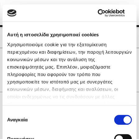
Menu
(0)
Κλείσιμο
Αρχική
|
Οι Συγγραφείς μας
Αυτή η ιστοσελίδα χρησιμοποιεί cookies
Οι Συγγραφείς μας
Χρησιμοποιούμε cookie για την εξατομίκευση
περιεχομένου και διαφημίσεων, την παροχή λειτουργιών
Δημοφιλή Βιβλία
0
Αποτελέσματα
κοινωνικών μέσων και την ανάλυση της
Lidia Branković
επισκεψιμότητάς μας. Επιπλέον, μοιραζόμαστε
P
W
Ι
Κ
πληροφορίες που αφορούν τον τρόπο που
Το ξενοδοχείο των συναισθημάτων
χρησιμοποιείτε τον ιστότοπό μας με συνεργάτες
κοινωνικών μέσων, διαφήμισης και αναλύσεων, οι
οποίοι ενδεχομένως να τις συνδυάσουν με άλλες
Κάνε δώρα στους αγαπημένους σου
πληροφορίες που τους έχετε παραχωρήσει ή τις οποίες
έχουν συλλέξει σε σχέση με την από μέρους σας χρήση
Επιλογή
των υπηρεσιών τους. Αν συνεχίσετε να χρησιμοποιείτε
Αναγκαία
Χάρης Πολίτης
συγκατάθεσης
την ιστοσελίδα μας, συναινείτε στη χρήση των cookies
Καθρέφτης
μας.
ΔΩΡΟΚΑΡΤΑ ΔΙΟΠΤΡΑ
Προτιμήσεις