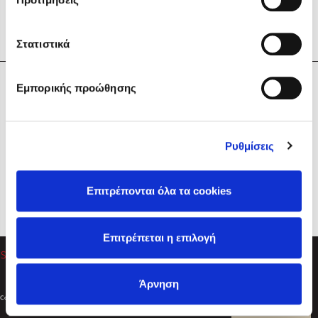
Στατιστικά
Η Εταιρεία
Εμπορικής προώθησης
Sebastian Fitzek
Υπηρεσίες
Playlist
Βοήθεια
Ρυθμίσεις
Επικοινωνία
Ακολουθήστε μας
Επιτρέπονται όλα τα cookies
Στέφανος Ξενάκης
Επιτρέπεται η επιλογή
Το λεξικό της ζωής σου
Άρνηση
Created by
Powered by
Copyright © 2026
dioptra.gr
Φίλτρα