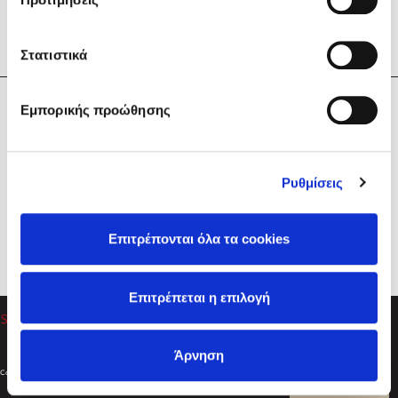
Στατιστικά
Η Εταιρεία
Εμπορικής προώθησης
Sebastian Fitzek
Υπηρεσίες
Playlist
Βοήθεια
Ρυθμίσεις
Επικοινωνία
Ακολουθήστε μας
Επιτρέπονται όλα τα cookies
Στέφανος Ξενάκης
Επιτρέπεται η επιλογή
Το λεξικό της ζωής σου
Άρνηση
Created by
Powered by
Copyright © 2026
dioptra.gr
Φίλτρα