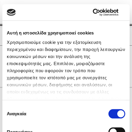
Menu
(0)
Κλείσιμο
Αρχική
|
Οι Συγγραφείς μας
Αυτή η ιστοσελίδα χρησιμοποιεί cookies
Οι Συγγραφείς μας
Χρησιμοποιούμε cookie για την εξατομίκευση
περιεχομένου και διαφημίσεων, την παροχή λειτουργιών
Δημοφιλή Βιβλία
0
Αποτελέσματα
κοινωνικών μέσων και την ανάλυση της
Lidia Branković
επισκεψιμότητάς μας. Επιπλέον, μοιραζόμαστε
P
X
Α
Θ
Ο
Φ
πληροφορίες που αφορούν τον τρόπο που
Το ξενοδοχείο των συναισθημάτων
χρησιμοποιείτε τον ιστότοπό μας με συνεργάτες
κοινωνικών μέσων, διαφήμισης και αναλύσεων, οι
οποίοι ενδεχομένως να τις συνδυάσουν με άλλες
Κάνε δώρα στους αγαπημένους σου
πληροφορίες που τους έχετε παραχωρήσει ή τις οποίες
έχουν συλλέξει σε σχέση με την από μέρους σας χρήση
Επιλογή
των υπηρεσιών τους. Αν συνεχίσετε να χρησιμοποιείτε
Αναγκαία
Χάρης Πολίτης
συγκατάθεσης
την ιστοσελίδα μας, συναινείτε στη χρήση των cookies
Καθρέφτης
μας.
ΔΩΡΟΚΑΡΤΑ ΔΙΟΠΤΡΑ
Προτιμήσεις